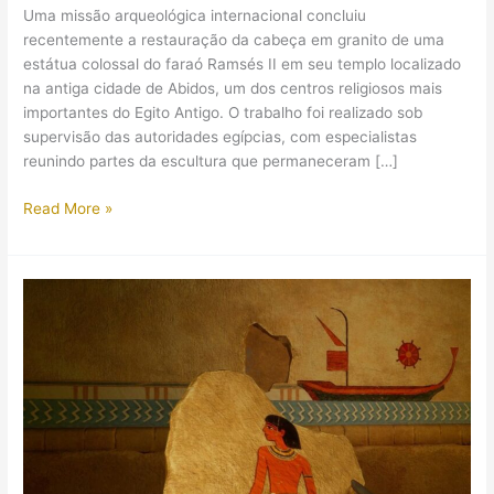
Uma missão arqueológica internacional concluiu
recentemente a restauração da cabeça em granito de uma
estátua colossal do faraó Ramsés II em seu templo localizado
na antiga cidade de Abidos, um dos centros religiosos mais
importantes do Egito Antigo. O trabalho foi realizado sob
supervisão das autoridades egípcias, com especialistas
reunindo partes da escultura que permaneceram […]
Um
Read More »
quebra-
cabeça
de
30
anos:
a
restauração
da
estátua
de
Ramsés