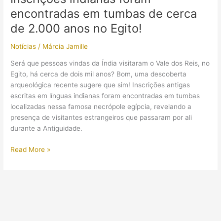
Egito
encontradas em tumbas de cerca
Antigo
avança
de 2.000 anos no Egito!
em
Notícias
/
Márcia Jamille
seu
desenvolvimento
Será que pessoas vindas da Índia visitaram o Vale dos Reis, no
Egito, há cerca de dois mil anos? Bom, uma descoberta
arqueológica recente sugere que sim! Inscrições antigas
escritas em línguas indianas foram encontradas em tumbas
localizadas nessa famosa necrópole egípcia, revelando a
presença de visitantes estrangeiros que passaram por ali
durante a Antiguidade.
Inscrições
Read More »
indianas
foram
encontradas
em
tumbas
de