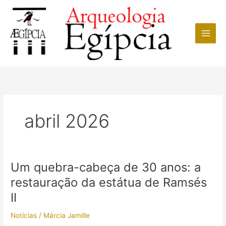
Ir
para
o
conteúdo
abril 2026
Um quebra-cabeça de 30 anos: a
restauração da estátua de Ramsés
II
Notícias
/
Márcia Jamille