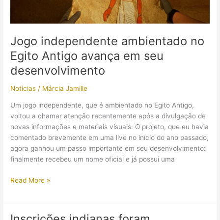
II
Jogo independente ambientado no
Egito Antigo avança em seu
desenvolvimento
Notícias
/
Márcia Jamille
Um jogo independente, que é ambientado no Egito Antigo,
voltou a chamar atenção recentemente após a divulgação de
novas informações e materiais visuais. O projeto, que eu havia
comentado brevemente em uma live no início do ano passado,
agora ganhou um passo importante em seu desenvolvimento:
finalmente recebeu um nome oficial e já possui uma
Jogo
Read More »
independente
ambientado
no
Inscrições indianas foram