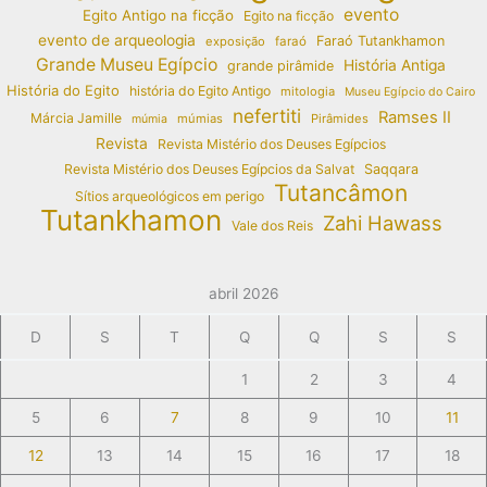
evento
Egito Antigo na ficção
Egito na ficção
evento de arqueologia
Faraó Tutankhamon
exposição
faraó
Grande Museu Egípcio
História Antiga
grande pirâmide
História do Egito
história do Egito Antigo
mitologia
Museu Egípcio do Cairo
nefertiti
Ramses II
Márcia Jamille
múmias
Pirâmides
múmia
Revista
Revista Mistério dos Deuses Egípcios
Revista Mistério dos Deuses Egípcios da Salvat
Saqqara
Tutancâmon
Sítios arqueológicos em perigo
Tutankhamon
Zahi Hawass
Vale dos Reis
abril 2026
D
S
T
Q
Q
S
S
1
2
3
4
5
6
7
8
9
10
11
12
13
14
15
16
17
18