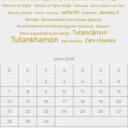
História do Egito
história do Egito Antigo
mitologia
Museu Egípcio do Cairo
nefertiti
Ramses II
Márcia Jamille
múmias
Pirâmides
múmia
Revista
Revista Mistério dos Deuses Egípcios
Revista Mistério dos Deuses Egípcios da Salvat
Saqqara
Tutancâmon
Sítios arqueológicos em perigo
Tutankhamon
Zahi Hawass
Vale dos Reis
junho 2026
D
S
T
Q
Q
S
S
1
2
3
4
5
6
7
8
9
10
11
12
13
14
15
16
17
18
19
20
21
22
23
24
25
26
27
28
29
30