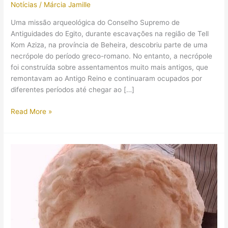
Notícias
/
Márcia Jamille
Uma missão arqueológica do Conselho Supremo de
Antiguidades do Egito, durante escavações na região de Tell
Kom Aziza, na província de Beheira, descobriu parte de uma
necrópole do período greco-romano. No entanto, a necrópole
foi construída sobre assentamentos muito mais antigos, que
remontavam ao Antigo Reino e continuaram ocupados por
diferentes períodos até chegar ao […]
Arqueólogos
Read More »
no
Egito
fizeram
uma
descoberta
intrigante:
sepultamentos
completos
de
javalis