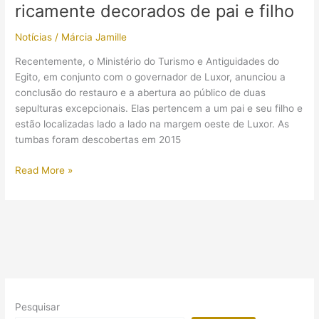
ricamente decorados de pai e filho
esconderijo
em
Notícias
/
Márcia Jamille
tumba
de
Recentemente, o Ministério do Turismo e Antiguidades do
Heliópolis
Egito, em conjunto com o governador de Luxor, anunciou a
(antiga
conclusão do restauro e a abertura ao público de duas
Iunu)
sepulturas excepcionais. Elas pertencem a um pai e seu filho e
estão localizadas lado a lado na margem oeste de Luxor. As
tumbas foram descobertas em 2015
Egito
Read More »
anuncia
abertura
de
túmulos
ricamente
decorados
de
pai
Pesquisar
e