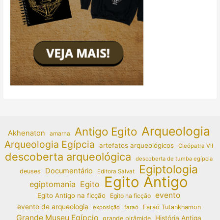
Arqueologia
Antigo Egito
Akhenaton
amarna
Arqueologia Egípcia
artefatos arqueológicos
Cleópatra VII
descoberta arqueológica
descoberta de tumba egípcia
Egiptologia
Documentário
deuses
Editora Salvat
Egito Antigo
egiptomania
Egito
evento
Egito Antigo na ficção
Egito na ficção
evento de arqueologia
Faraó Tutankhamon
exposição
faraó
Grande Museu Egípcio
História Antiga
grande pirâmide