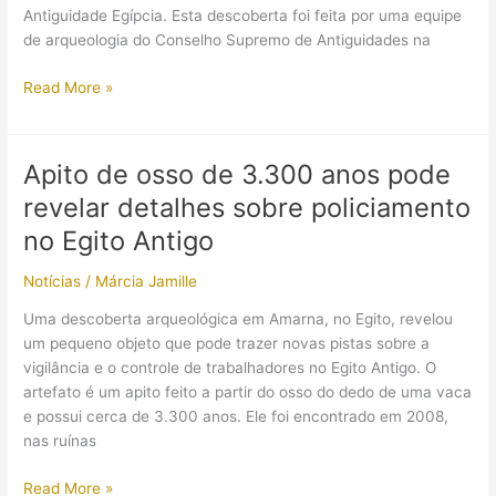
Antiguidade Egípcia. Esta descoberta foi feita por uma equipe
de arqueologia do Conselho Supremo de Antiguidades na
Estátua
Read More »
da
deusa
Afrodite
Apito de osso de 3.300 anos pode
e
revelar detalhes sobre policiamento
antigo
templo
no Egito Antigo
romano
Notícias
/
Márcia Jamille
são
encontrados
Uma descoberta arqueológica em Amarna, no Egito, revelou
no
um pequeno objeto que pode trazer novas pistas sobre a
Egito
vigilância e o controle de trabalhadores no Egito Antigo. O
artefato é um apito feito a partir do osso do dedo de uma vaca
e possui cerca de 3.300 anos. Ele foi encontrado em 2008,
nas ruínas
Apito
Read More »