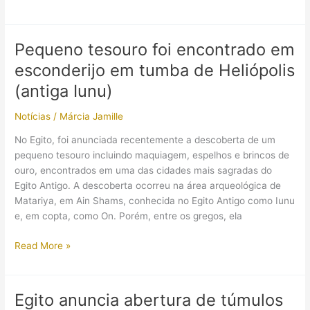
de
osso
de
Pequeno tesouro foi encontrado em
3.300
esconderijo em tumba de Heliópolis
anos
pode
(antiga Iunu)
revelar
Notícias
/
Márcia Jamille
detalhes
sobre
No Egito, foi anunciada recentemente a descoberta de um
policiamento
pequeno tesouro incluindo maquiagem, espelhos e brincos de
no
ouro, encontrados em uma das cidades mais sagradas do
Egito
Egito Antigo. A descoberta ocorreu na área arqueológica de
Antigo
Matariya, em Ain Shams, conhecida no Egito Antigo como Iunu
e, em copta, como On. Porém, entre os gregos, ela
Pequeno
Read More »
tesouro
foi
encontrado
Egito anuncia abertura de túmulos
em