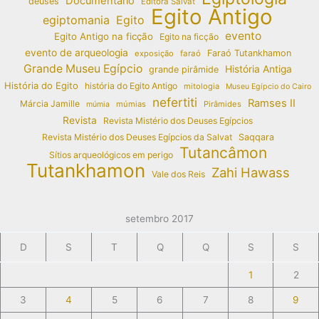
Documentário
deuses
Editora Salvat
Egito Antigo
egiptomania
Egito
evento
Egito Antigo na ficção
Egito na ficção
evento de arqueologia
Faraó Tutankhamon
exposição
faraó
Grande Museu Egípcio
História Antiga
grande pirâmide
História do Egito
história do Egito Antigo
mitologia
Museu Egípcio do Cairo
nefertiti
Ramses II
Márcia Jamille
múmias
Pirâmides
múmia
Revista
Revista Mistério dos Deuses Egípcios
Revista Mistério dos Deuses Egípcios da Salvat
Saqqara
Tutancâmon
Sítios arqueológicos em perigo
Tutankhamon
Zahi Hawass
Vale dos Reis
setembro 2017
D
S
T
Q
Q
S
S
1
2
3
4
5
6
7
8
9