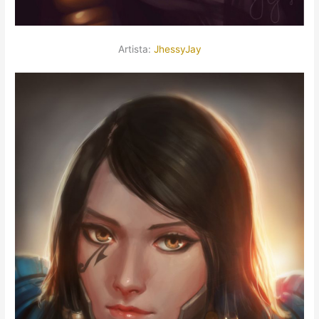
Artista:
JhessyJay