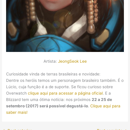
Artista:
JeongSeok Lee
Curiosidade vinda de terras brasileiras e novidade:
Dentre os heróis temos um personagem brasileiro também. É o
Lúcio, cuja função é a de suporte. Se ficou curioso sobre
Overwatch
clique aqui para acessar a página oficial
. E a
Blizzard tem uma ótima notícia: nos próximos
22 a 25 de
setembro (2017) será possível degustá-lo
.
Clique aqui para
saber mais!