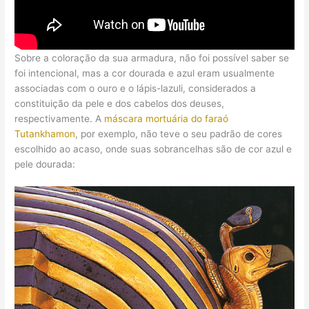
Sobre a coloração da sua armadura, não foi possível saber se
foi intencional, mas a cor dourada e azul eram usualmente
associadas com o ouro e o lápis-lazuli, considerados a
constituição da pele e dos cabelos dos deuses,
respectivamente. A
máscara mortuária do faraó
Tutankhamon
, por exemplo, não teve o seu padrão de cores
escolhido ao acaso, onde suas sobrancelhas são de cor azul e
pele dourada: