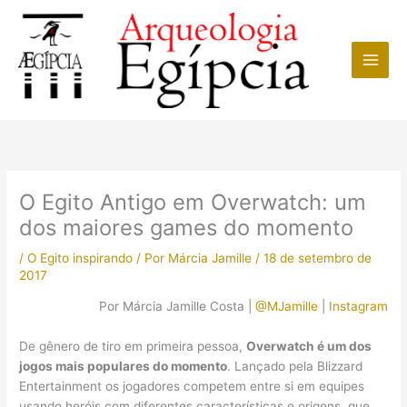
Ir
para
o
conteúdo
O Egito Antigo em Overwatch: um
dos maiores games do momento
/
O Egito inspirando
/ Por
Márcia Jamille
/
18 de setembro de
2017
Por Márcia Jamille Costa |
@MJamille
|
Instagram
De gênero de tiro em primeira pessoa,
Overwatch é um dos
jogos mais populares do momento
. Lançado pela Blizzard
Entertainment os jogadores competem entre si em equipes
usando heróis com diferentes características e origens, que