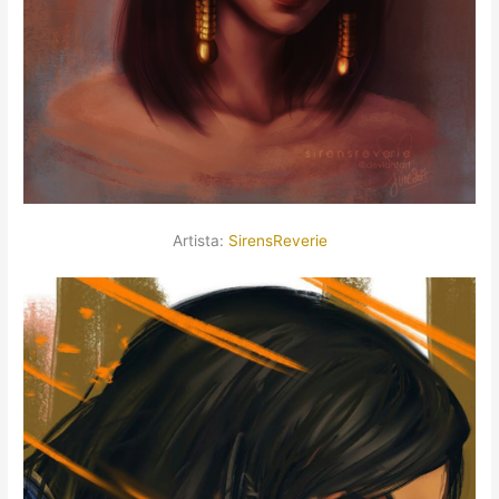
Artista:
SirensReverie