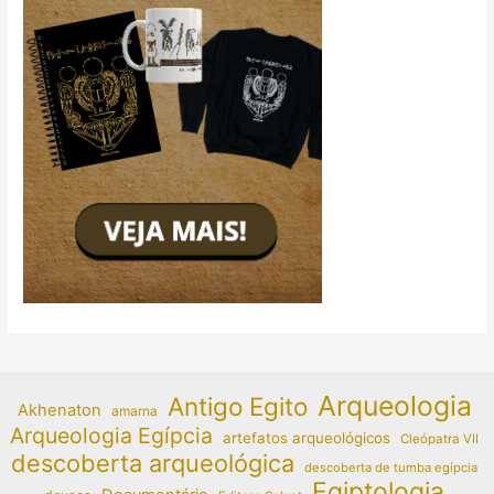
Arqueologia
Antigo Egito
Akhenaton
amarna
Arqueologia Egípcia
artefatos arqueológicos
Cleópatra VII
descoberta arqueológica
descoberta de tumba egípcia
Egiptologia