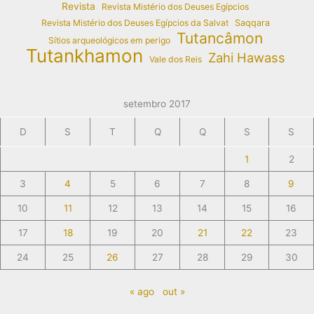
Revista
Revista Mistério dos Deuses Egípcios
Revista Mistério dos Deuses Egípcios da Salvat
Saqqara
Tutancâmon
Sítios arqueológicos em perigo
Tutankhamon
Zahi Hawass
Vale dos Reis
setembro 2017
D
S
T
Q
Q
S
S
1
2
3
4
5
6
7
8
9
10
11
12
13
14
15
16
17
18
19
20
21
22
23
24
25
26
27
28
29
30
« ago
out »