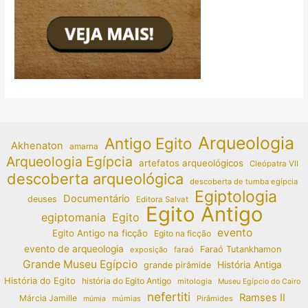
Arqueologia
Antigo Egito
Akhenaton
amarna
Arqueologia Egípcia
artefatos arqueológicos
Cleópatra VII
descoberta arqueológica
descoberta de tumba egípcia
Egiptologia
Documentário
deuses
Editora Salvat
Egito Antigo
egiptomania
Egito
evento
Egito Antigo na ficção
Egito na ficção
evento de arqueologia
Faraó Tutankhamon
exposição
faraó
Grande Museu Egípcio
História Antiga
grande pirâmide
História do Egito
história do Egito Antigo
mitologia
Museu Egípcio do Cairo
nefertiti
Ramses II
Márcia Jamille
múmias
Pirâmides
múmia