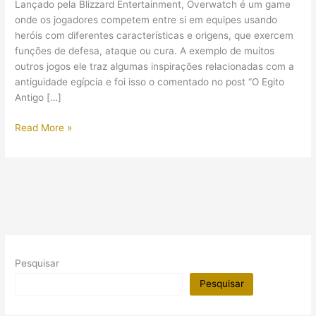
Lançado pela Blizzard Entertainment, Overwatch é um game
onde os jogadores competem entre si em equipes usando
heróis com diferentes características e origens, que exercem
funções de defesa, ataque ou cura. A exemplo de muitos
outros jogos ele traz algumas inspirações relacionadas com a
antiguidade egípcia e foi isso o comentado no post “O Egito
Antigo […]
O
Read More »
que
mais
você
precisa
saber
sobre
o
Egito
Pesquisar
Antigo
em
Pesquisar
Overwatch