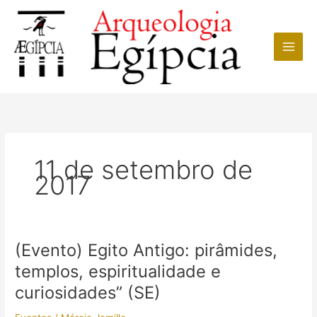
Ir
para
o
conteúdo
11 de setembro de
2017
(Evento) Egito Antigo: pirâmides,
templos, espiritualidade e
curiosidades” (SE)