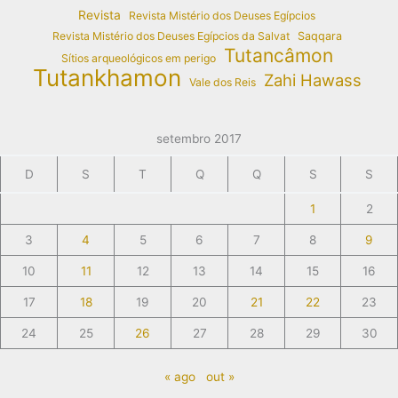
Revista
Revista Mistério dos Deuses Egípcios
Revista Mistério dos Deuses Egípcios da Salvat
Saqqara
Tutancâmon
Sítios arqueológicos em perigo
Tutankhamon
Zahi Hawass
Vale dos Reis
setembro 2017
D
S
T
Q
Q
S
S
1
2
3
4
5
6
7
8
9
10
11
12
13
14
15
16
17
18
19
20
21
22
23
24
25
26
27
28
29
30
« ago
out »