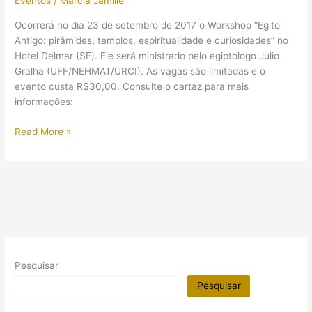
Eventos
/
Márcia Jamille
Ocorrerá no dia 23 de setembro de 2017 o Workshop “Egito
Antigo: pirâmides, templos, espiritualidade e curiosidades” no
Hotel Delmar (SE). Ele será ministrado pelo egiptólogo Júlio
Gralha (UFF/NEHMAT/URCI). As vagas são limitadas e o
evento custa R$30,00. Consulte o cartaz para mais
informações:
(Evento)
Read More »
Egito
Antigo:
pirâmides,
templos,
espiritualidade
e
curiosidades”
(SE)
Pesquisar
Pesquisar