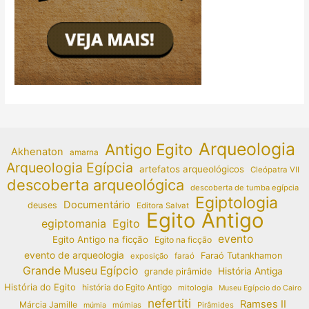
Arqueologia
Antigo Egito
Akhenaton
amarna
Arqueologia Egípcia
artefatos arqueológicos
Cleópatra VII
descoberta arqueológica
descoberta de tumba egípcia
Egiptologia
Documentário
deuses
Editora Salvat
Egito Antigo
egiptomania
Egito
evento
Egito Antigo na ficção
Egito na ficção
evento de arqueologia
Faraó Tutankhamon
exposição
faraó
Grande Museu Egípcio
História Antiga
grande pirâmide
História do Egito
história do Egito Antigo
mitologia
Museu Egípcio do Cairo
nefertiti
Ramses II
Márcia Jamille
múmias
Pirâmides
múmia