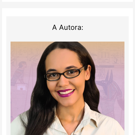
sacerdote
egípcio
A Autora: