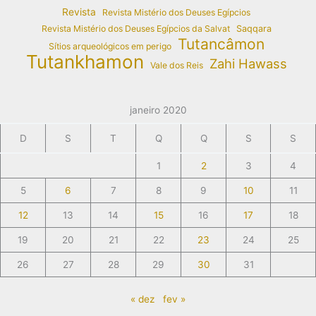
Revista
Revista Mistério dos Deuses Egípcios
Revista Mistério dos Deuses Egípcios da Salvat
Saqqara
Tutancâmon
Sítios arqueológicos em perigo
Tutankhamon
Zahi Hawass
Vale dos Reis
janeiro 2020
D
S
T
Q
Q
S
S
1
2
3
4
5
6
7
8
9
10
11
12
13
14
15
16
17
18
19
20
21
22
23
24
25
26
27
28
29
30
31
« dez
fev »