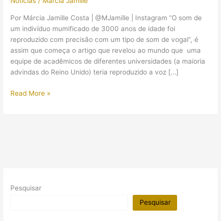
Notícias
/
Márcia Jamille
Por Márcia Jamille Costa | @MJamille | Instagram “O som de
um indivíduo mumificado de 3000 anos de idade foi
reproduzido com precisão com um tipo de som de vogal”, é
assim que começa o artigo que revelou ao mundo que uma
equipe de acadêmicos de diferentes universidades (a maioria
advindas do Reino Unido) teria reproduzido a voz […]
A
Read More »
verdade
por
trás
da
história
da
voz
da
Pesquisar
múmia
de
Pesquisar
um