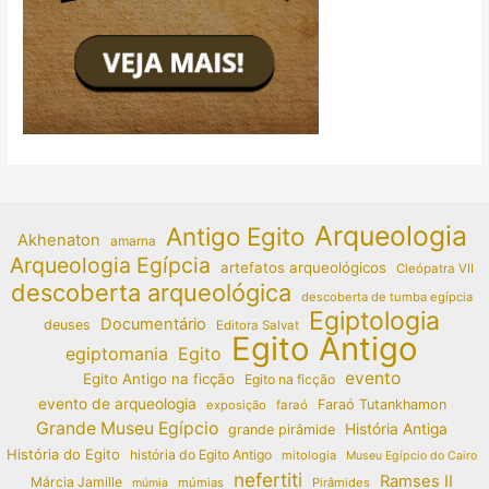
Arqueologia
Antigo Egito
Akhenaton
amarna
Arqueologia Egípcia
artefatos arqueológicos
Cleópatra VII
descoberta arqueológica
descoberta de tumba egípcia
Egiptologia
Documentário
deuses
Editora Salvat
Egito Antigo
egiptomania
Egito
evento
Egito Antigo na ficção
Egito na ficção
evento de arqueologia
Faraó Tutankhamon
exposição
faraó
Grande Museu Egípcio
História Antiga
grande pirâmide
História do Egito
história do Egito Antigo
mitologia
Museu Egípcio do Cairo
nefertiti
Ramses II
Márcia Jamille
múmias
Pirâmides
múmia