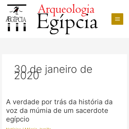
Ir
para
o
conteúdo
30 de janeiro de
2020
A verdade por trás da história da
voz da múmia de um sacerdote
egípcio