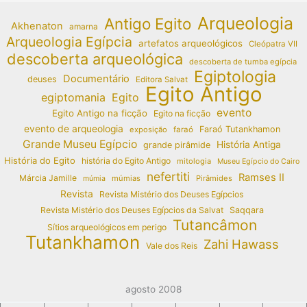
Arqueologia
Antigo Egito
Akhenaton
amarna
Arqueologia Egípcia
artefatos arqueológicos
Cleópatra VII
descoberta arqueológica
descoberta de tumba egípcia
Egiptologia
Documentário
deuses
Editora Salvat
Egito Antigo
egiptomania
Egito
evento
Egito Antigo na ficção
Egito na ficção
evento de arqueologia
Faraó Tutankhamon
exposição
faraó
Grande Museu Egípcio
História Antiga
grande pirâmide
História do Egito
história do Egito Antigo
mitologia
Museu Egípcio do Cairo
nefertiti
Ramses II
Márcia Jamille
múmias
Pirâmides
múmia
Revista
Revista Mistério dos Deuses Egípcios
Revista Mistério dos Deuses Egípcios da Salvat
Saqqara
Tutancâmon
Sítios arqueológicos em perigo
Tutankhamon
Zahi Hawass
Vale dos Reis
agosto 2008