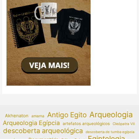
Arqueologia
Antigo Egito
Akhenaton
amarna
Arqueologia Egípcia
artefatos arqueológicos
Cleópatra VII
descoberta arqueológica
descoberta de tumba egípcia
Egiptologia