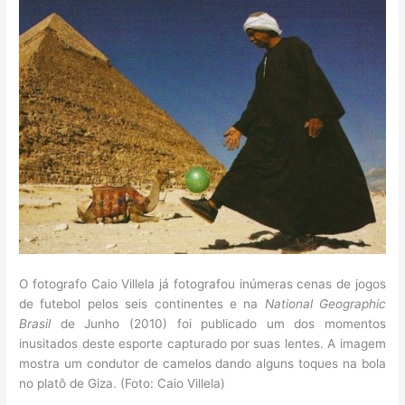
O fotografo Caio Villela já fotografou inúmeras cenas de jogos
de futebol pelos seis continentes e na
National Geographic
Brasil
de Junho (2010) foi publicado um dos momentos
inusitados deste esporte capturado por suas lentes. A imagem
mostra um condutor de camelos dando alguns toques na bola
no platô de Giza. (Foto: Caio Villela)