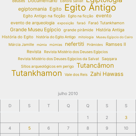
Documentário
deuses
Editora Salvat
Egito Antigo
egiptomania
Egito
evento
Egito Antigo na ficção
Egito na ficção
evento de arqueologia
Faraó Tutankhamon
exposição
faraó
Grande Museu Egípcio
História Antiga
grande pirâmide
História do Egito
história do Egito Antigo
mitologia
Museu Egípcio do Cairo
nefertiti
Ramses II
Márcia Jamille
múmias
Pirâmides
múmia
Revista
Revista Mistério dos Deuses Egípcios
Revista Mistério dos Deuses Egípcios da Salvat
Saqqara
Tutancâmon
Sítios arqueológicos em perigo
Tutankhamon
Zahi Hawass
Vale dos Reis
julho 2010
D
S
T
Q
Q
S
S
1
2
3
4
5
6
7
8
9
10