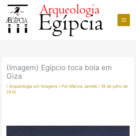
Ir
para
o
conteúdo
(Imagem) Egípcio toca bola em
Giza
/
Arqueologia em Imagens
/ Por
Márcia Jamille
/
18 de julho de
2010