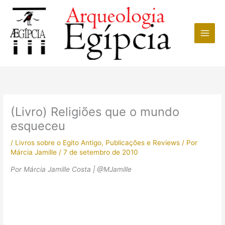
Ir
para
o
conteúdo
(Livro) Religiões que o mundo
esqueceu
/
Livros sobre o Egito Antigo
,
Publicações e Reviews
/ Por
Márcia Jamille
/
7 de setembro de 2010
Por Márcia Jamille Costa | @MJamille