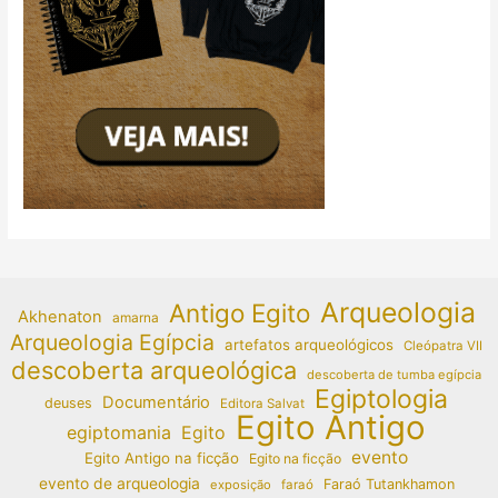
Arqueologia
Antigo Egito
Akhenaton
amarna
Arqueologia Egípcia
artefatos arqueológicos
Cleópatra VII
descoberta arqueológica
descoberta de tumba egípcia
Egiptologia
Documentário
deuses
Editora Salvat
Egito Antigo
egiptomania
Egito
evento
Egito Antigo na ficção
Egito na ficção
evento de arqueologia
Faraó Tutankhamon
exposição
faraó