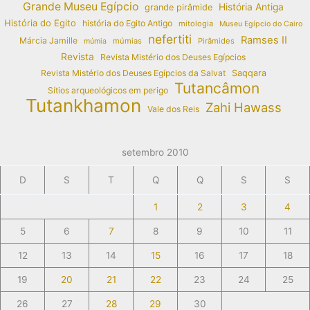
Grande Museu Egípcio
História Antiga
grande pirâmide
História do Egito
história do Egito Antigo
mitologia
Museu Egípcio do Cairo
nefertiti
Ramses II
Márcia Jamille
múmias
Pirâmides
múmia
Revista
Revista Mistério dos Deuses Egípcios
Revista Mistério dos Deuses Egípcios da Salvat
Saqqara
Tutancâmon
Sítios arqueológicos em perigo
Tutankhamon
Zahi Hawass
Vale dos Reis
setembro 2010
D
S
T
Q
Q
S
S
1
2
3
4
5
6
7
8
9
10
11
12
13
14
15
16
17
18
19
20
21
22
23
24
25
26
27
28
29
30