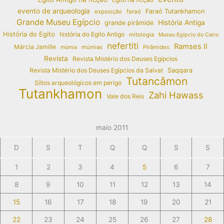
evento de arqueologia
Faraó Tutankhamon
exposição
faraó
Grande Museu Egípcio
História Antiga
grande pirâmide
História do Egito
história do Egito Antigo
mitologia
Museu Egípcio do Cairo
nefertiti
Ramses II
Márcia Jamille
múmias
Pirâmides
múmia
Revista
Revista Mistério dos Deuses Egípcios
Revista Mistério dos Deuses Egípcios da Salvat
Saqqara
Tutancâmon
Sítios arqueológicos em perigo
Tutankhamon
Zahi Hawass
Vale dos Reis
maio 2011
D
S
T
Q
Q
S
S
1
2
3
4
5
6
7
8
9
10
11
12
13
14
15
16
17
18
19
20
21
22
23
24
25
26
27
28