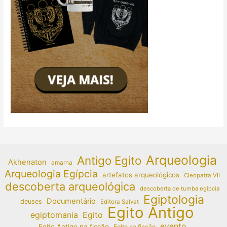
Arqueologia
Antigo Egito
Akhenaton
amarna
Arqueologia Egípcia
artefatos arqueológicos
Cleópatra VII
descoberta arqueológica
descoberta de tumba egípcia
Egiptologia
Documentário
deuses
Editora Salvat
Egito Antigo
egiptomania
Egito
evento
Egito Antigo na ficção
Egito na ficção