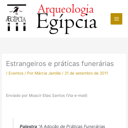
Ir
para
o
conteúdo
Estrangeiros e práticas funerárias
/
Eventos
/ Por
Márcia Jamille
/
21 de setembro de 2011
Enviado por Moacir Elias Santos (Via e-mail):
Palestra
“A Adoção de Práticas Funerárias