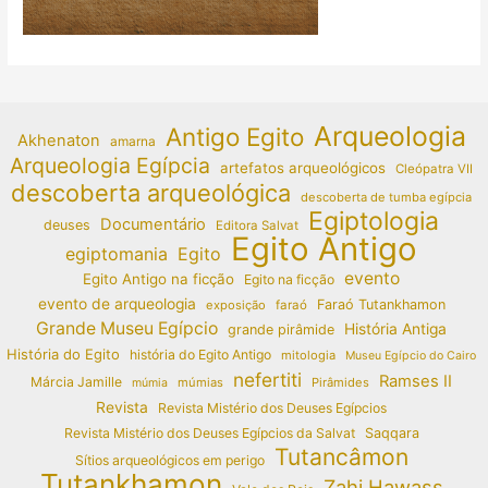
Arqueologia
Antigo Egito
Akhenaton
amarna
Arqueologia Egípcia
artefatos arqueológicos
Cleópatra VII
descoberta arqueológica
descoberta de tumba egípcia
Egiptologia
Documentário
deuses
Editora Salvat
Egito Antigo
egiptomania
Egito
evento
Egito Antigo na ficção
Egito na ficção
evento de arqueologia
Faraó Tutankhamon
exposição
faraó
Grande Museu Egípcio
História Antiga
grande pirâmide
História do Egito
história do Egito Antigo
mitologia
Museu Egípcio do Cairo
nefertiti
Ramses II
Márcia Jamille
múmias
Pirâmides
múmia
Revista
Revista Mistério dos Deuses Egípcios
Revista Mistério dos Deuses Egípcios da Salvat
Saqqara
Tutancâmon
Sítios arqueológicos em perigo
Tutankhamon
Zahi Hawass