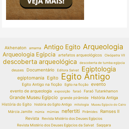
Arqueologia
Antigo Egito
Akhenaton
amarna
Arqueologia Egípcia
artefatos arqueológicos
Cleópatra VII
descoberta arqueológica
descoberta de tumba egípcia
Egiptologia
Documentário
deuses
Editora Salvat
Egito Antigo
egiptomania
Egito
evento
Egito Antigo na ficção
Egito na ficção
evento de arqueologia
Faraó Tutankhamon
exposição
faraó
Grande Museu Egípcio
História Antiga
grande pirâmide
História do Egito
história do Egito Antigo
mitologia
Museu Egípcio do Cairo
nefertiti
Ramses II
Márcia Jamille
múmias
Pirâmides
múmia
Revista
Revista Mistério dos Deuses Egípcios
Revista Mistério dos Deuses Egípcios da Salvat
Saqqara