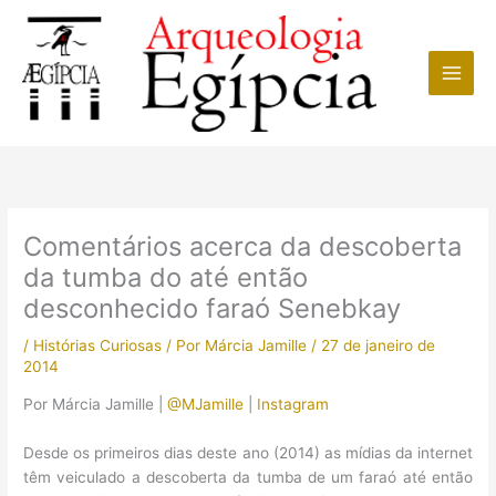
Ir
para
o
conteúdo
Comentários acerca da descoberta
da tumba do até então
desconhecido faraó Senebkay
/
Histórias Curiosas
/ Por
Márcia Jamille
/
27 de janeiro de
2014
Por Márcia Jamille |
@MJamille
|
Instagram
Desde os primeiros dias deste ano (2014) as mídias da internet
têm veiculado a descoberta da tumba de um faraó até então