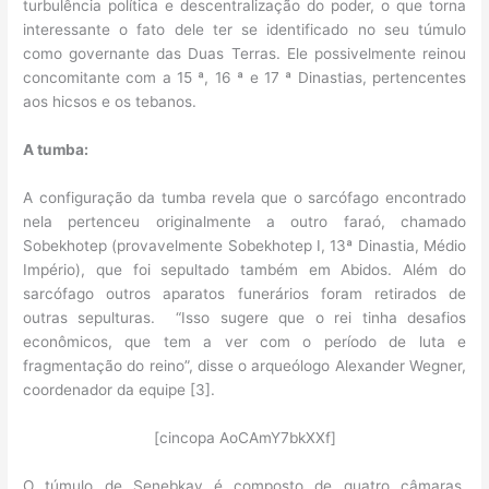
turbulência política e descentralização do poder, o que torna
interessante o fato dele ter se identificado no seu túmulo
como governante das Duas Terras. Ele possivelmente reinou
concomitante com a 15 ª, 16 ª e 17 ª Dinastias, pertencentes
aos hicsos e os tebanos.
A tumba:
A configuração da tumba revela que o sarcófago encontrado
nela pertenceu originalmente a outro faraó, chamado
Sobekhotep (provavelmente Sobekhotep I, 13ª Dinastia, Médio
Império), que foi sepultado também em Abidos. Além do
sarcófago outros aparatos funerários foram retirados de
outras sepulturas. “Isso sugere que o rei tinha desafios
econômicos, que tem a ver com o período de luta e
fragmentação do reino”, disse o arqueólogo Alexander Wegner,
coordenador da equipe [3].
[cincopa AoCAmY7bkXXf]
O túmulo de Senebkay é composto de quatro câmaras,