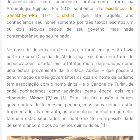
desconhecido, uma ocorrência praticamente rara na
Arqueologia Egípcia. Em 2012 soubemos da
existência de
Senakht-en-Ra (17ª Dinastia)
, que até aquele ano
conhecíamos seu nome somente por três textos escritos um
ou dois séculos depois de seu governo, mas nada
contemporâneo ao seu reinado.
No caso da descoberta deste ano, o faraó em questão fazia
parte de uma Dinastia de Abidos cuja existência era fruto de
especulações, citados em artefatos muito degradados como
uma estela proveniente da já citada Abidos – que possui a
denominação de três governantes os quais o nome de batismo
tem associação com o nomo tinita – e o Cânone de Turim, de
onde conhecemos como advindos desta época dois reis
chamados
Woser [?] ra
[1]. Esta lista faz alusão a outros
governantes deste mesmo período, mas seus nomes estão
fragmentados. No entanto, os arqueólogos acreditam que eles
também estão sepultados no local e existe uma possibilidade
de serem encontrados ao menos quinze deles [1].