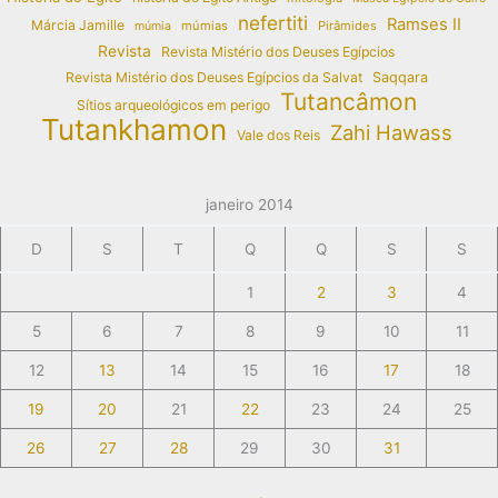
nefertiti
Ramses II
Márcia Jamille
múmias
Pirâmides
múmia
Revista
Revista Mistério dos Deuses Egípcios
Revista Mistério dos Deuses Egípcios da Salvat
Saqqara
Tutancâmon
Sítios arqueológicos em perigo
Tutankhamon
Zahi Hawass
Vale dos Reis
janeiro 2014
D
S
T
Q
Q
S
S
1
2
3
4
5
6
7
8
9
10
11
12
13
14
15
16
17
18
19
20
21
22
23
24
25
26
27
28
29
30
31