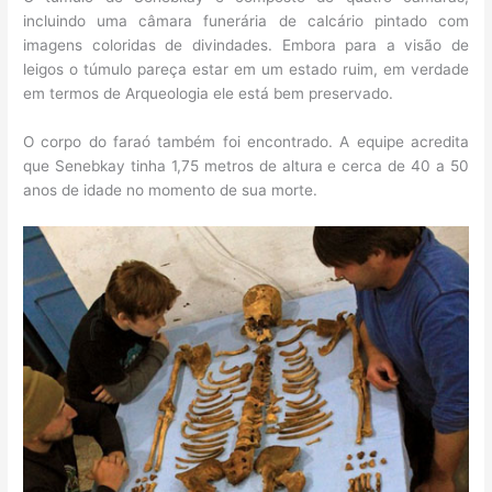
incluindo uma câmara funerária de calcário pintado com
imagens coloridas de divindades. Embora para a visão de
leigos o túmulo pareça estar em um estado ruim, em verdade
em termos de Arqueologia ele está bem preservado.
O corpo do faraó também foi encontrado. A equipe acredita
que Senebkay tinha 1,75 metros de altura e cerca de 40 a 50
anos de idade no momento de sua morte.