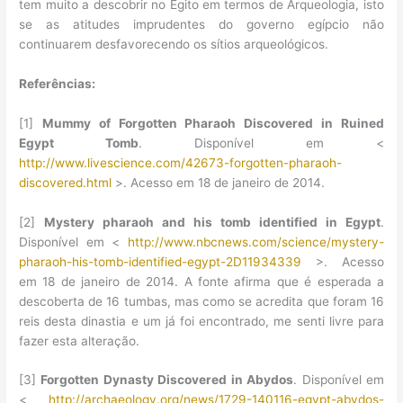
tem muito a descobrir no Egito em termos de Arqueologia, isto
se as atitudes imprudentes do governo egípcio não
continuarem desfavorecendo os sítios arqueológicos.
Referências:
[1]
Mummy of Forgotten Pharaoh Discovered in Ruined
Egypt Tomb
. Disponível em <
http://www.livescience.com/42673-forgotten-pharaoh-
discovered.html
>. Acesso em 18 de janeiro de 2014.
[2]
Mystery pharaoh and his tomb identified in Egypt
.
Disponível em <
http://www.nbcnews.com/science/mystery-
pharaoh-his-tomb-identified-egypt-2D11934339
>. Acesso
em 18 de janeiro de 2014. A fonte afirma que é esperada a
descoberta de 16 tumbas, mas como se acredita que foram 16
reis desta dinastia e um já foi encontrado, me senti livre para
fazer esta alteração.
[3]
Forgotten Dynasty Discovered in Abydos
. Disponível em
<
http://archaeology.org/news/1729-140116-egypt-abydos-