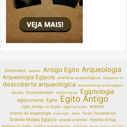
Arqueologia
Antigo Egito
Akhenaton
amarna
Arqueologia Egípcia
artefatos arqueológicos
Cleópatra VII
descoberta arqueológica
descoberta de tumba egípcia
Egiptologia
Documentário
deuses
Editora Salvat
Egito Antigo
egiptomania
Egito
evento
Egito Antigo na ficção
Egito na ficção
evento de arqueologia
Faraó Tutankhamon
exposição
faraó
Grande Museu Egípcio
História Antiga
grande pirâmide
História do Egito
história do Egito Antigo
mitologia
Museu Egípcio do Cairo