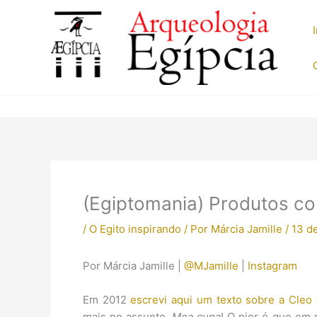
Ir
para
o
conteúdo
(Egiptomania) Produtos co
/
O Egito inspirando
/ Por
Márcia Jamille
/
13 de
Por Márcia Jamille |
@MJamille
|
Instagram
Em 2012
escrevi aqui um texto sobre a Cleo 
mais no assunto.
Mea cupa
! O pior é que em