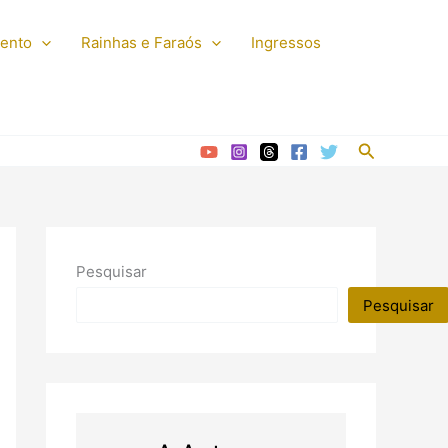
mento
Rainhas e Faraós
Ingressos
Pesquisar
Pesquisar
Pesquisar