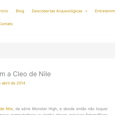
Início
Blog
Descobertas Arqueológicas
Entreteni
Contato
m a Cleo de Nile
 abril de 2014
de Nile
, da série Monster High, e desde então não toquei
 meus computadores eu tenho alguns arquivos fotográficos