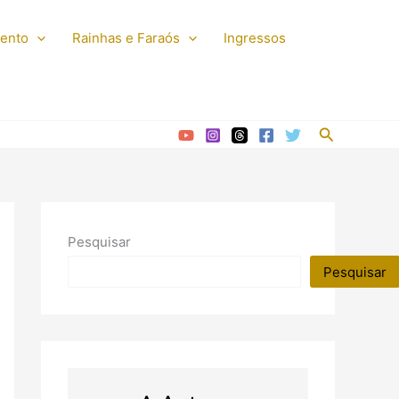
mento
Rainhas e Faraós
Ingressos
Pesquisar
Pesquisar
Pesquisar