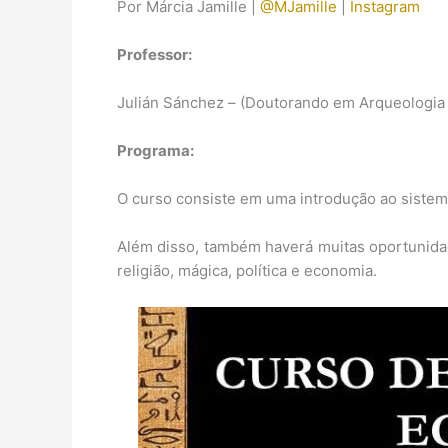
Por Márcia Jamille |
@MJamille
|
Instagram
Professor:
Julián Sánchez – (Doutorando em Arqueologia
Programa:
O curso consiste em uma introdução ao sistema
Além disso, também haverá muitas oportunidad
religião, mágica, política e economia.