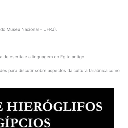
 do Museu Nacional – UFRJ).
 de escrita e a linguagem do Egito antigo.
es para discutir sobre aspectos da cultura faraônica como