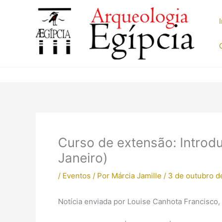
Ir
para
o
conteúdo
Curso de extensão: Introdu
Janeiro)
/
Eventos
/ Por
Márcia Jamille
/
3 de outubro d
Notícia enviada por Louise Canhota Francisco,