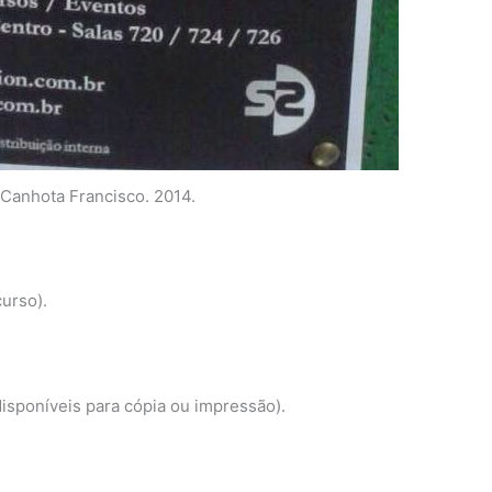
 Canhota Francisco. 2014.
urso).
disponíveis para cópia ou impressão).