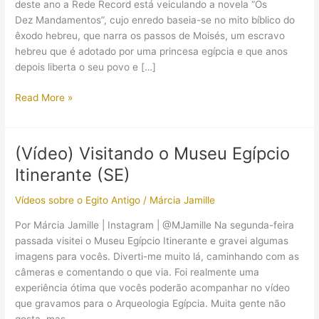
deste ano a Rede Record está veiculando a novela “Os
Dez Mandamentos”, cujo enredo baseia-se no mito bíblico do
êxodo hebreu, que narra os passos de Moisés, um escravo
hebreu que é adotado por uma princesa egípcia e que anos
depois liberta o seu povo e […]
(Comentários)
Read More »
Novela
“Os
10
(Vídeo) Visitando o Museu Egípcio
Mandamentos”
Itinerante (SE)
(Brasil)
Vídeos sobre o Egito Antigo
/
Márcia Jamille
Por Márcia Jamille | Instagram | @MJamille Na segunda-feira
passada visitei o Museu Egípcio Itinerante e gravei algumas
imagens para vocês. Diverti-me muito lá, caminhando com as
câmeras e comentando o que via. Foi realmente uma
experiência ótima que vocês poderão acompanhar no vídeo
que gravamos para o Arqueologia Egípcia. Muita gente não