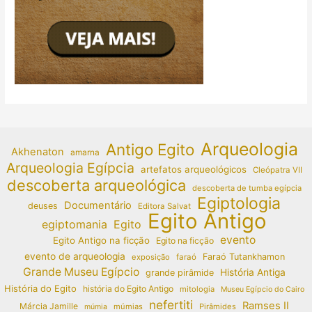
Arqueologia
Antigo Egito
Akhenaton
amarna
Arqueologia Egípcia
artefatos arqueológicos
Cleópatra VII
descoberta arqueológica
descoberta de tumba egípcia
Egiptologia
Documentário
deuses
Editora Salvat
Egito Antigo
egiptomania
Egito
evento
Egito Antigo na ficção
Egito na ficção
evento de arqueologia
Faraó Tutankhamon
exposição
faraó
Grande Museu Egípcio
História Antiga
grande pirâmide
História do Egito
história do Egito Antigo
mitologia
Museu Egípcio do Cairo
nefertiti
Ramses II
Márcia Jamille
múmias
Pirâmides
múmia