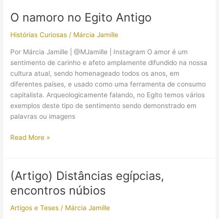
International
O namoro no Egito Antigo
Conference
on
Histórias Curiosas
/
Márcia Jamille
Conservation
Por Márcia Jamille | @MJamille | Instagram O amor é um
of
sentimento de carinho e afeto amplamente difundido na nossa
Architectural
cultura atual, sendo homenageado todos os anos, em
Heritage
diferentes países, e usado como uma ferramenta de consumo
(CAH)
capitalista. Arqueologicamente falando, no Egito temos vários
exemplos deste tipo de sentimento sendo demonstrado em
palavras ou imagens
O
Read More »
namoro
no
Egito
(Artigo) Distâncias egípcias,
Antigo
encontros núbios
Artigos e Teses
/
Márcia Jamille