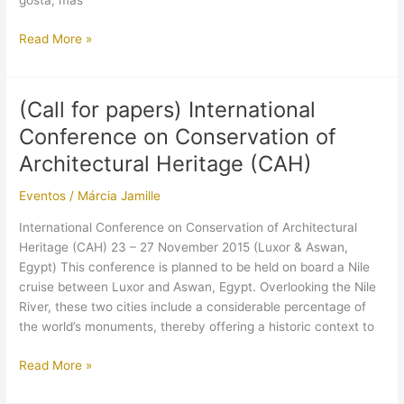
gosta, mas
(Vídeo)
Read More »
Visitando
o
Museu
(Call for papers) International
Egípcio
Conference on Conservation of
Itinerante
(SE)
Architectural Heritage (CAH)
Eventos
/
Márcia Jamille
International Conference on Conservation of Architectural
Heritage (CAH) 23 – 27 November 2015 (Luxor & Aswan,
Egypt) This conference is planned to be held on board a Nile
cruise between Luxor and Aswan, Egypt. Overlooking the Nile
River, these two cities include a considerable percentage of
the world’s monuments, thereby offering a historic context to
(Call
Read More »
for
papers)