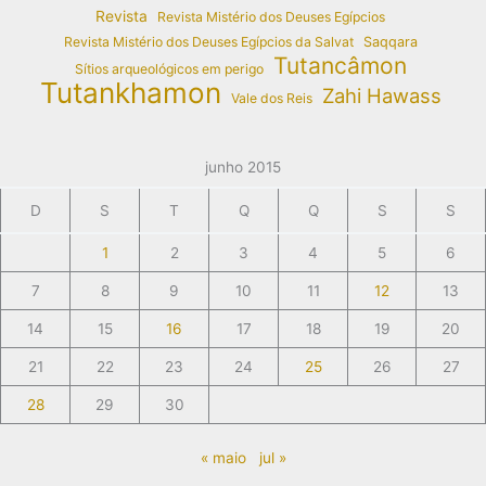
Revista
Revista Mistério dos Deuses Egípcios
Revista Mistério dos Deuses Egípcios da Salvat
Saqqara
Tutancâmon
Sítios arqueológicos em perigo
Tutankhamon
Zahi Hawass
Vale dos Reis
junho 2015
D
S
T
Q
Q
S
S
1
2
3
4
5
6
7
8
9
10
11
12
13
14
15
16
17
18
19
20
21
22
23
24
25
26
27
28
29
30
« maio
jul »