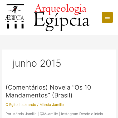
Ir
para
o
conteúdo
junho 2015
(Comentários) Novela “Os 10
Mandamentos” (Brasil)
O Egito inspirando
/
Márcia Jamille
Por Márcia Jamille | @MJamille | Instagram Desde o início