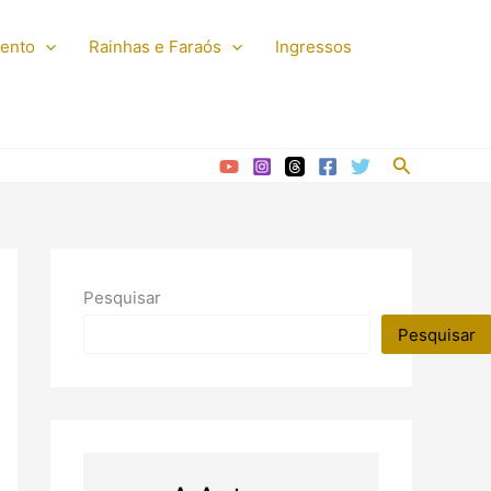
mento
Rainhas e Faraós
Ingressos
Pesquisar
Pesquisar
Pesquisar