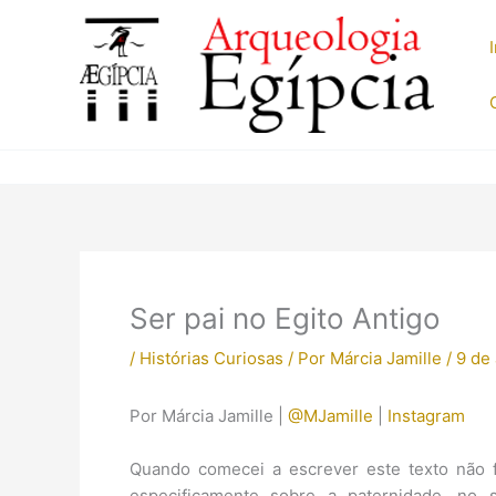
Ir
para
o
conteúdo
Ser pai no Egito Antigo
/
Histórias Curiosas
/ Por
Márcia Jamille
/
9 de
Por Márcia Jamille |
@MJamille
|
Instagram
Quando comecei a escrever este texto não f
especificamente sobre a paternidade, no s