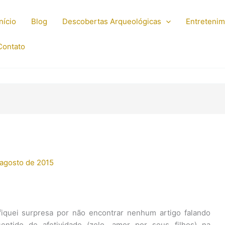
Início
Blog
Descobertas Arqueológicas
Entreteni
Contato
 agosto de 2015
iquei surpresa por não encontrar nenhum artigo falando
entido de afetividade (zelo, amor por seus filhos) na