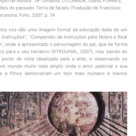
Templo de Abidos. 19ª Dinastia. O’CONNOR, David; FORBES,
ções do passado: Terra de faraós (Tradução de Francisco
celona: Folio, 2007. p. 14
critos nos dão uma imagem formal da educação dada de um
as Instruções”, “Compendio de Instruções pelo Nobre e Real
ep”, onde é apresentado o personagem do pai, que de forma
ico para o seu herdeiro (STROUHAL, 2007), mas saindo do
ponto de vista idealizado pela a elite, e observando os
r um mundo muito mais amplo onde o amor paternal e sua
as e filhos demonstram um teor mais humano e menos