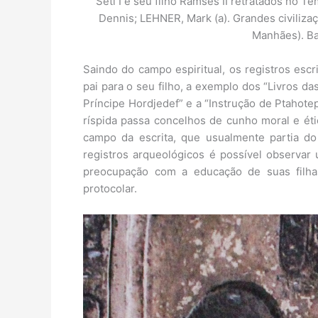
Seti I e seu filho Ramsés II retratados no 
Dennis; LEHNER, Mark (a). Grandes civiliza
Manhães). Bar
Saindo do campo espiritual, os registros es
pai para o seu filho, a exemplo dos “Livros d
Príncipe Hordjedef” e a “Instrução de Ptahot
ríspida passa concelhos de cunho moral e ét
campo da escrita, que usualmente partia do 
registros arqueológicos é possível observa
preocupação com a educação de suas filh
protocolar.