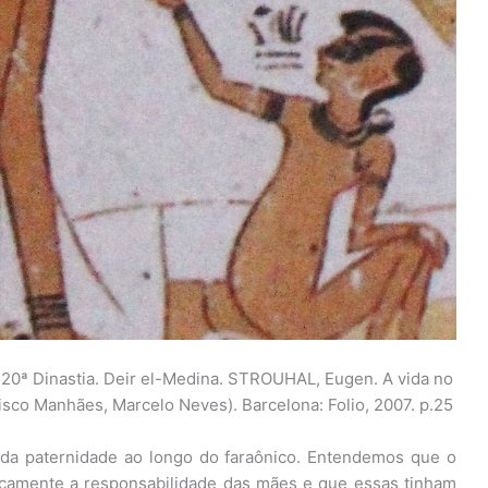
 20ª Dinastia. Deir el-Medina. STROUHAL, Eugen. A vida no
cisco Manhães, Marcelo Neves). Barcelona: Folio, 2007. p.25
 da paternidade ao longo do faraônico. Entendemos que o
ticamente a responsabilidade das mães e que essas tinham