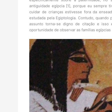
antiguidade egípcia [1], porque eu sempre 
cuidar de crianças estivesse fora da ense
estudada pela Egiptologia. Contudo, quando p
assunto torna-se digno de citação e isso
oportunidade de observar as famílias egípcias