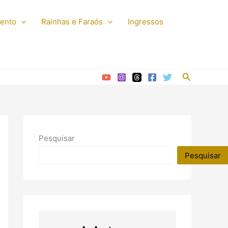
mento
Rainhas e Faraós
Ingressos
Pesquisar
Pesquisar
Pesquisar