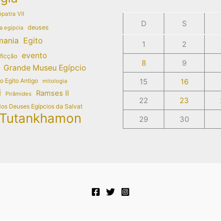
patra VII
D
S
deuses
a egípcia
mania
Egito
1
2
evento
 ficção
8
9
Grande Museu Egípcio
do Egito Antigo
15
16
mitologia
i
Ramses II
Pirâmides
22
23
dos Deuses Egípcios da Salvat
Tutankhamon
29
30