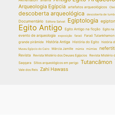
amarna
Arqueologia Egípcia
artefatos arqueológicos
Cleó
descoberta arqueológica
descoberta de tumb
Egiptologia
egipto
Documentário
Editora Salvat
Egito Antigo
Egito Antigo na ficção
Egito na
evento de arqueologia
Faraó Tutankhamon
exposição
faraó
História Antiga
História do Egito
grande pirâmide
história 
nefertit
Márcia Jamille
múmias
Museu Egípcio do Cairo
múmia
Revista
Revista Mistério dos Deuses Egípcios
Revista Mistério 
Tutancâmon
Saqqara
Sítios arqueológicos em perigo
Zahi Hawass
Vale dos Reis