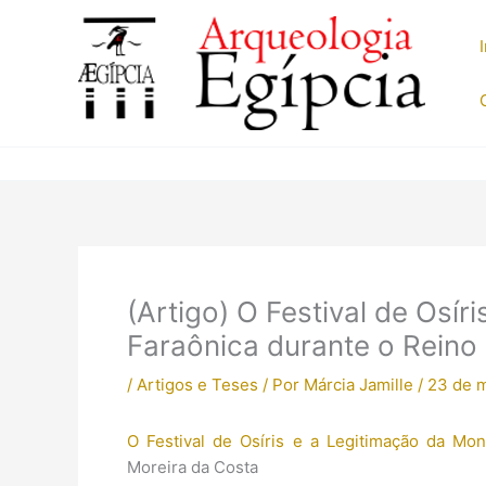
Ir
para
o
conteúdo
(Artigo) O Festival de Osí
Faraônica durante o Reino
/
Artigos e Teses
/ Por
Márcia Jamille
/
23 de 
O Festival de Osíris e a Legitimação da Mo
Moreira da Costa