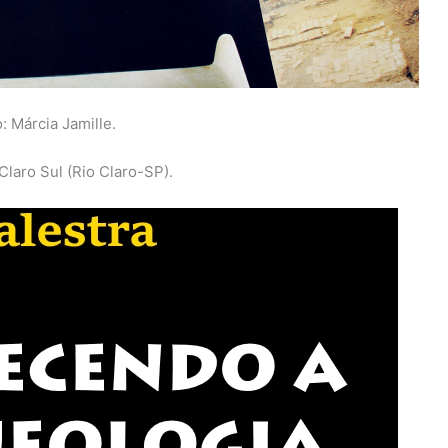
: Márcia Jamille.
Claro Sul (Rio Claro-SP).