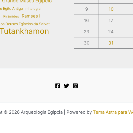
Grande Museu Egípcio
do Egito Antigo
9
10
mitologia
i
Ramses II
Pirâmides
16
17
dos Deuses Egípcios da Salvat
Tutankhamon
23
24
30
31
t © 2026 Arqueologia Egípcia | Powered by
Tema Astra para W