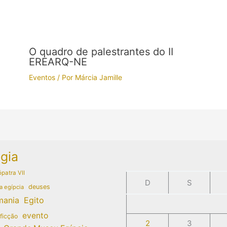
O quadro de palestrantes do II
EREARQ-NE
Eventos
/ Por
Márcia Jamille
gia
patra VII
D
S
deuses
a egípcia
mania
Egito
evento
 ficção
2
3