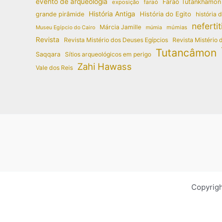
evento de arqueologia
Faraó Tutankhamon
exposição
faraó
História Antiga
História do Egito
grande pirâmide
história 
nefertit
Márcia Jamille
múmias
Museu Egípcio do Cairo
múmia
Revista
Revista Mistério dos Deuses Egípcios
Revista Mistério 
Tutancâmon
Saqqara
Sítios arqueológicos em perigo
Zahi Hawass
Vale dos Reis
Copyrigh