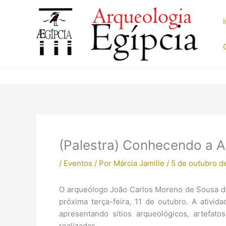
Ir
para
o
conteúdo
(Palestra) Conhecendo a A
/
Eventos
/ Por
Márcia Jamille
/
5 de outubro d
O arqueólogo João Carlos Moreno de Sousa da
próxima terça-feira, 11 de outubro. A ativid
apresentando sítios arqueológicos, artefat
realizadas.