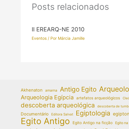
Posts relacionados
II EREARQ-NE 2010
Eventos
/ Por
Márcia Jamille
Arqueolo
Antigo Egito
Akhenaton
amarna
Arqueologia Egípcia
artefatos arqueológicos
Cleó
descoberta arqueológica
descoberta de tumb
Egiptologia
egipto
Documentário
Editora Salvat
Egito Antigo
Egito Antigo na ficção
Egito na