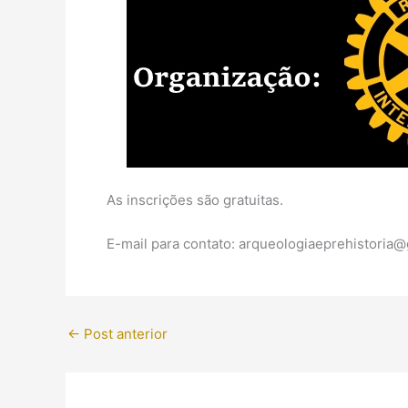
As inscrições são gratuitas.
E-mail para contato: arqueologiaeprehistoria
←
Post anterior