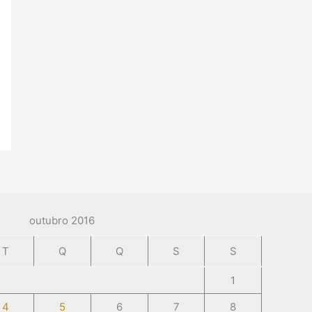
outubro 2016
T
Q
Q
S
S
1
4
5
6
7
8