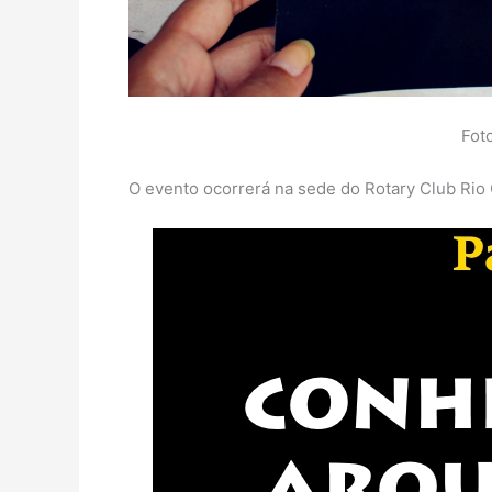
Foto
O evento ocorrerá na sede do Rotary Club Rio 