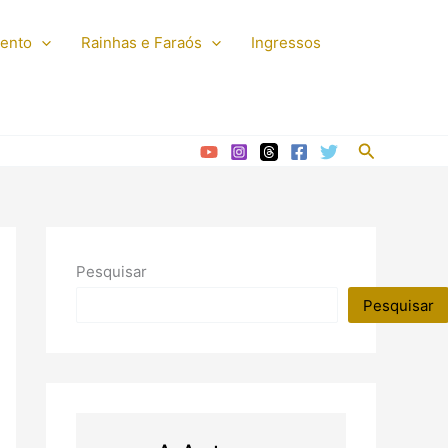
mento
Rainhas e Faraós
Ingressos
Pesquisar
Pesquisar
Pesquisar