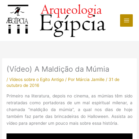
Ir
para
o
conteúdo
(Vídeo) A Maldição da Múmia
/
Vídeos sobre o Egito Antigo
/ Por
Márcia Jamille
/
31 de
outubro de 2016
Primeiro na literatura, depois no cinema, as múmias têm sido
retratadas como portadoras de um mal espiritual milenar, a
chamada “maldição da múmia”, a qual nos dias de hoje
também faz parte das brincadeiras do Halloween. Assista ao
vídeo para aprender um pouco mais sobre essa história.