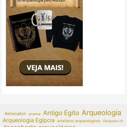
Arqueologia
Antigo Egito
Akhenaton
amarna
Arqueologia Egípcia
artefatos arqueológicos
Cleópatra VII