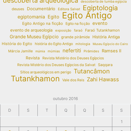
descoberta arqueológica
descoberta de tumba egípcia
Egiptologia
Documentário
deuses
Editora Salvat
Egito Antigo
egiptomania
Egito
evento
Egito Antigo na ficção
Egito na ficção
evento de arqueologia
Faraó Tutankhamon
exposição
faraó
Grande Museu Egípcio
História Antiga
grande pirâmide
História do Egito
história do Egito Antigo
mitologia
Museu Egípcio do Cairo
nefertiti
Ramses II
Márcia Jamille
múmias
Pirâmides
múmia
Revista
Revista Mistério dos Deuses Egípcios
Revista Mistério dos Deuses Egípcios da Salvat
Saqqara
Tutancâmon
Sítios arqueológicos em perigo
Tutankhamon
Zahi Hawass
Vale dos Reis
outubro 2016
D
S
T
Q
Q
S
S
1