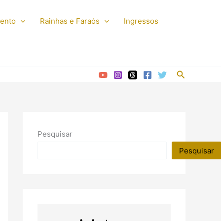
mento
Rainhas e Faraós
Ingressos
Pesquisar
Pesquisar
Pesquisar