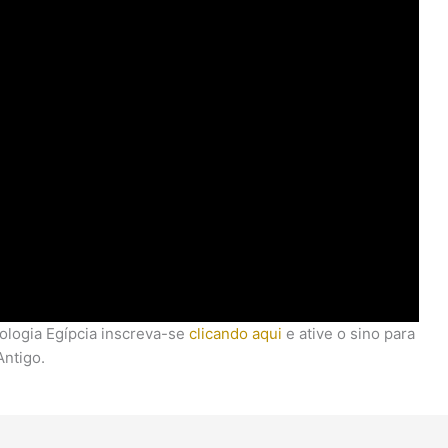
eologia Egípcia inscreva-se
clicando aqui
e ative o sino para
Antigo.