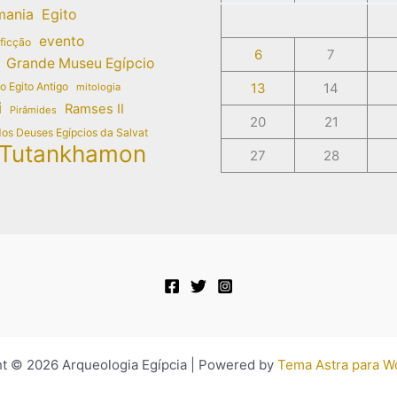
mania
Egito
evento
 ficção
6
7
Grande Museu Egípcio
do Egito Antigo
13
14
mitologia
i
Ramses II
Pirâmides
20
21
dos Deuses Egípcios da Salvat
Tutankhamon
27
28
t © 2026 Arqueologia Egípcia | Powered by
Tema Astra para W