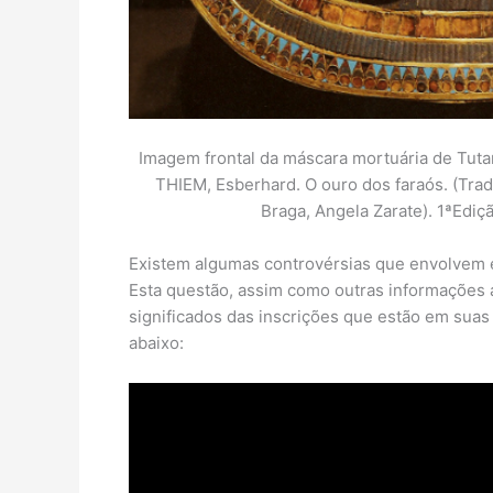
Imagem frontal da máscara mortuária de Tu
THIEM, Esberhard. O ouro dos faraós. (Tra
Braga, Angela Zarate). 1ªEdiçã
Existem algumas controvérsias que envolvem est
Esta questão, assim como outras informações 
significados das inscrições que estão em sua
abaixo: