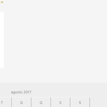
→
agosto 2017
T
Q
Q
S
S