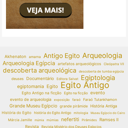
Arqueologia
Antigo Egito
Akhenaton
amarna
Arqueologia Egípcia
artefatos arqueológicos
Cleópatra VII
descoberta arqueológica
descoberta de tumba egípcia
Egiptologia
Documentário
deuses
Editora Salvat
Egito Antigo
egiptomania
Egito
evento
Egito Antigo na ficção
Egito na ficção
evento de arqueologia
Faraó Tutankhamon
exposição
faraó
Grande Museu Egípcio
História Antiga
grande pirâmide
História do Egito
história do Egito Antigo
mitologia
Museu Egípcio do Cairo
nefertiti
Ramses II
Márcia Jamille
múmias
Pirâmides
múmia
Revista
Revista Mistério dos Deuses Egípcios