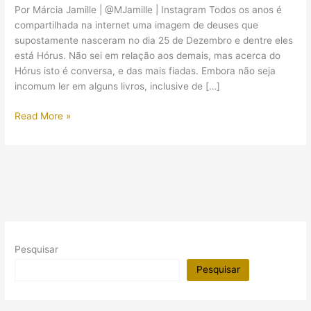
Por Márcia Jamille | @MJamille | Instagram Todos os anos é
compartilhada na internet uma imagem de deuses que
supostamente nasceram no dia 25 de Dezembro e dentre eles
está Hórus. Não sei em relação aos demais, mas acerca do
Hórus isto é conversa, e das mais fiadas. Embora não seja
incomum ler em alguns livros, inclusive de […]
Hórus
Read More »
nasceu
no
dia
25
de
Dezembro?
Saiba
mais
Pesquisar
sobre
este
Pesquisar
viral
da