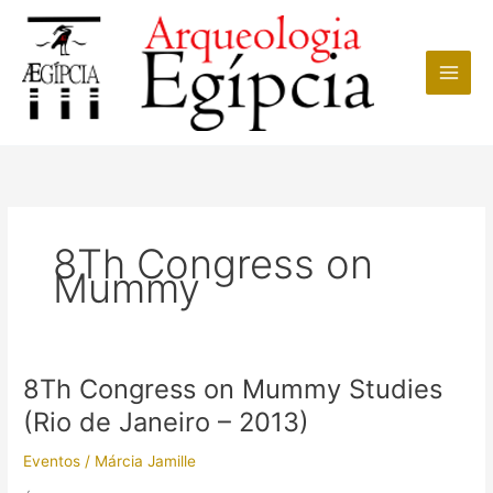
Ir
para
o
conteúdo
8Th Congress on
Mummy
8Th Congress on Mummy Studies
(Rio de Janeiro – 2013)
Eventos
/
Márcia Jamille