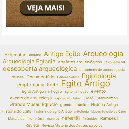
Arqueologia
Antigo Egito
Akhenaton
amarna
Arqueologia Egípcia
artefatos arqueológicos
Cleópatra VII
descoberta arqueológica
descoberta de tumba egípcia
Egiptologia
Documentário
deuses
Editora Salvat
Egito Antigo
egiptomania
Egito
evento
Egito Antigo na ficção
Egito na ficção
evento de arqueologia
Faraó Tutankhamon
exposição
faraó
Grande Museu Egípcio
História Antiga
grande pirâmide
História do Egito
história do Egito Antigo
mitologia
Museu Egípcio do Cairo
nefertiti
Ramses II
Márcia Jamille
múmias
Pirâmides
múmia
Revista
Revista Mistério dos Deuses Egípcios