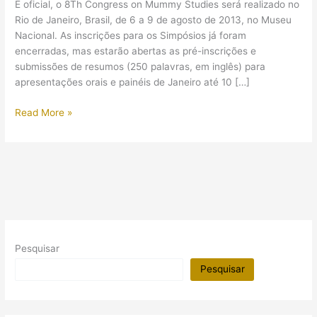
É oficial, o 8Th Congress on Mummy Studies será realizado no
Rio de Janeiro, Brasil, de 6 a 9 de agosto de 2013, no Museu
Nacional. As inscrições para os Simpósios já foram
encerradas, mas estarão abertas as pré-inscrições e
submissões de resumos (250 palavras, em inglês) para
apresentações orais e painéis de Janeiro até 10 […]
8Th
Read More »
Congress
on
Mummy
Studies
(Rio
de
Janeiro
–
Pesquisar
2013)
Pesquisar