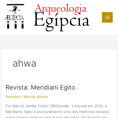
Ir
para
o
conteúdo
ahwa
Revista: Meridiani Egito
Revistas
/
Márcia Jamille
Por Márcia Jamille Costa | @MJamille Lançada em 2010, a
Meridiane: Egito é provavelmente uma das melhores revistas
sobre roteiros egípcios que já tive em mãos. Ela levanta um