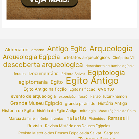
Arqueologia
Antigo Egito
Akhenaton
amarna
Arqueologia Egípcia
artefatos arqueológicos
Cleópatra VII
descoberta arqueológica
descoberta de tumba egípcia
Egiptologia
Documentário
deuses
Editora Salvat
Egito Antigo
egiptomania
Egito
evento
Egito Antigo na ficção
Egito na ficção
evento de arqueologia
Faraó Tutankhamon
exposição
faraó
Grande Museu Egípcio
História Antiga
grande pirâmide
História do Egito
história do Egito Antigo
mitologia
Museu Egípcio do Cairo
nefertiti
Ramses II
Márcia Jamille
múmias
Pirâmides
múmia
Revista
Revista Mistério dos Deuses Egípcios
Revista Mistério dos Deuses Egípcios da Salvat
Saqqara