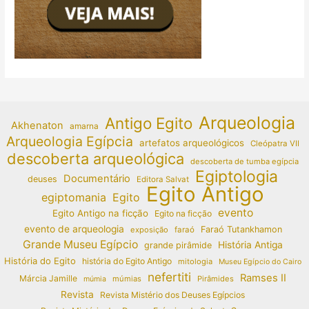
Arqueologia
Antigo Egito
Akhenaton
amarna
Arqueologia Egípcia
artefatos arqueológicos
Cleópatra VII
descoberta arqueológica
descoberta de tumba egípcia
Egiptologia
Documentário
deuses
Editora Salvat
Egito Antigo
egiptomania
Egito
evento
Egito Antigo na ficção
Egito na ficção
evento de arqueologia
Faraó Tutankhamon
exposição
faraó
Grande Museu Egípcio
História Antiga
grande pirâmide
História do Egito
história do Egito Antigo
mitologia
Museu Egípcio do Cairo
nefertiti
Ramses II
Márcia Jamille
múmias
Pirâmides
múmia
Revista
Revista Mistério dos Deuses Egípcios