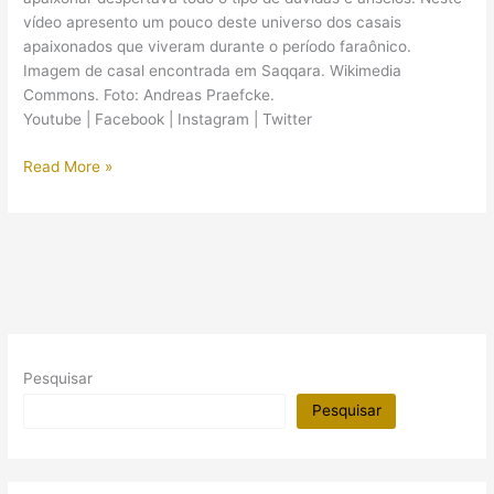
vídeo apresento um pouco deste universo dos casais
apaixonados que viveram durante o período faraônico.
Imagem de casal encontrada em Saqqara. Wikimedia
Commons. Foto: Andreas Praefcke.
Youtube | Facebook | Instagram | Twitter
(Vídeo)
Read More »
O
namoro
no
Egito
Antigo
Pesquisar
Pesquisar