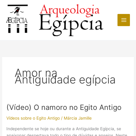
Ir
para
o
conteúdo
Amor na
Antiguidade egípcia
(Vídeo) O namoro no Egito Antigo
Vídeos sobre o Egito Antigo
/
Márcia Jamille
Independente se hoje ou durante a Antiguidade Egípcia, se
apaixonar despertava todo o tipo de dúvidas e anseios. Neste