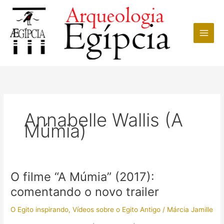
Ir
para
o
conteúdo
Annabelle Wallis (A
Múmia)
O filme “A Múmia” (2017):
comentando o novo trailer
O Egito inspirando
,
Vídeos sobre o Egito Antigo
/
Márcia Jamille