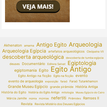
Arqueologia
Antigo Egito
Akhenaton
amarna
Arqueologia Egípcia
artefatos arqueológicos
Cleópatra VII
descoberta arqueológica
descoberta de tumba egípcia
Egiptologia
Documentário
deuses
Editora Salvat
Egito Antigo
egiptomania
Egito
evento
Egito Antigo na ficção
Egito na ficção
evento de arqueologia
Faraó Tutankhamon
exposição
faraó
Grande Museu Egípcio
História Antiga
grande pirâmide
História do Egito
história do Egito Antigo
mitologia
Museu Egípcio do Cairo
nefertiti
Ramses II
Márcia Jamille
múmias
Pirâmides
múmia
Revista
Revista Mistério dos Deuses Egípcios