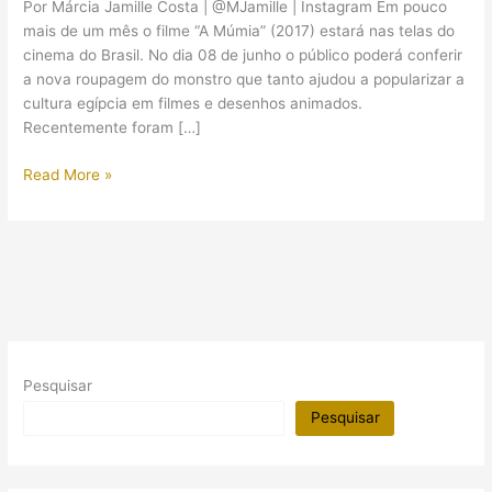
Por Márcia Jamille Costa | @MJamille | Instagram Em pouco
mais de um mês o filme “A Múmia” (2017) estará nas telas do
cinema do Brasil. No dia 08 de junho o público poderá conferir
a nova roupagem do monstro que tanto ajudou a popularizar a
cultura egípcia em filmes e desenhos animados.
Recentemente foram […]
O
Read More »
filme
“A
Múmia”
(2017):
comentando
o
novo
trailer
Pesquisar
Pesquisar