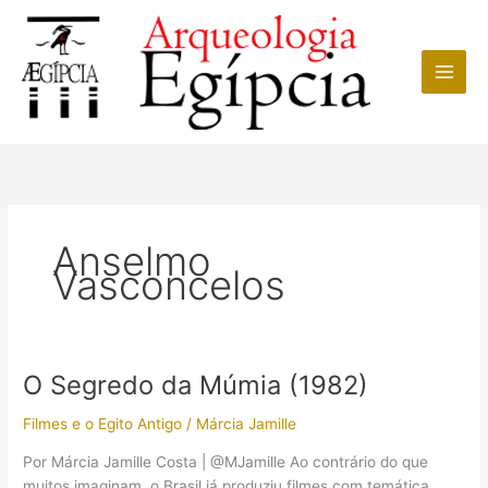
Ir
para
o
conteúdo
Anselmo
Vasconcelos
O Segredo da Múmia (1982)
Filmes e o Egito Antigo
/
Márcia Jamille
Por Márcia Jamille Costa | @MJamille Ao contrário do que
muitos imaginam, o Brasil já produziu filmes com temática