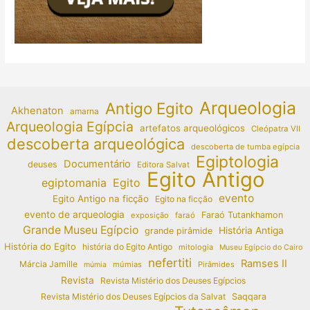
Arqueologia
Antigo Egito
Akhenaton
amarna
Arqueologia Egípcia
artefatos arqueológicos
Cleópatra VII
descoberta arqueológica
descoberta de tumba egípcia
Egiptologia
Documentário
deuses
Editora Salvat
Egito Antigo
egiptomania
Egito
evento
Egito Antigo na ficção
Egito na ficção
evento de arqueologia
Faraó Tutankhamon
exposição
faraó
Grande Museu Egípcio
História Antiga
grande pirâmide
História do Egito
história do Egito Antigo
mitologia
Museu Egípcio do Cairo
nefertiti
Ramses II
Márcia Jamille
múmias
Pirâmides
múmia
Revista
Revista Mistério dos Deuses Egípcios
Revista Mistério dos Deuses Egípcios da Salvat
Saqqara