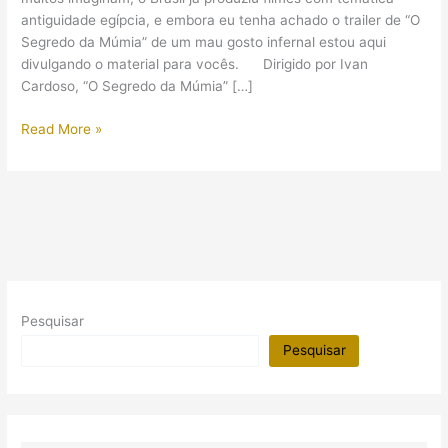
antiguidade egípcia, e embora eu tenha achado o trailer de “O
Segredo da Múmia” de um mau gosto infernal estou aqui
divulgando o material para vocês. Dirigido por Ivan
Cardoso, “O Segredo da Múmia” […]
O
Read More »
Segredo
da
Múmia
(1982)
Pesquisar
Pesquisar