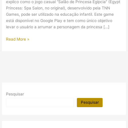
explico como o jogo casual “Salão de Princesa Egípcia” (Egypt
Princess: Spa Salon, no original), desenvolvido pela TNN
Games, pode ser utilizado na educação infantil. Este game
está disponível no Google Play e tem como único objetivo
levar o usuário a arrumar a personagem da princesa […]
(Vídeo)
Read More »
Antigo
Egito
em
Jogos:
“Salão
de
Princesa
Egípcia”
Pesquisar
Pesquisar