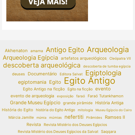
Arqueologia
Antigo Egito
Akhenaton
amarna
Arqueologia Egípcia
artefatos arqueológicos
Cleópatra VII
descoberta arqueológica
descoberta de tumba egípcia
Egiptologia
Documentário
deuses
Editora Salvat
Egito Antigo
egiptomania
Egito
evento
Egito Antigo na ficção
Egito na ficção
evento de arqueologia
Faraó Tutankhamon
exposição
faraó
Grande Museu Egípcio
História Antiga
grande pirâmide
História do Egito
história do Egito Antigo
mitologia
Museu Egípcio do Cairo
nefertiti
Ramses II
Márcia Jamille
múmias
Pirâmides
múmia
Revista
Revista Mistério dos Deuses Egípcios
Revista Mistério dos Deuses Egípcios da Salvat
Saqqara