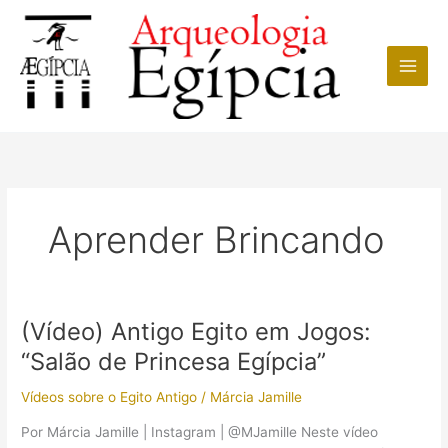
Ir
para
o
conteúdo
Aprender Brincando
(Vídeo) Antigo Egito em Jogos:
“Salão de Princesa Egípcia”
Vídeos sobre o Egito Antigo
/
Márcia Jamille
Por Márcia Jamille | Instagram | @MJamille Neste vídeo