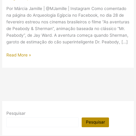
Por Márcia Jamille | @MJamille | Instagram Como comentado
na página do Arqueologia Egípcia no Facebook, no dia 28 de
fevereiro estreou nos cinemas brasileiros o filme “As aventuras
de Peabody & Sherman”, animação baseada no clássico “Mr.
Peabody”, de Jay Ward. A aventura começa quando Sherman,
garoto de estimação do cão superinteligente Dr. Peabody, […]
Estreou
Read More »
o
filme
“As
aventuras
de
Peabody
&
Sherman”
Pesquisar
Pesquisar