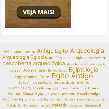
Arqueologia
Antigo Egito
Akhenaton
amarna
Arqueologia Egípcia
artefatos arqueológicos
Cleópatra VII
descoberta arqueológica
descoberta de tumba egípcia
Egiptologia
Documentário
deuses
Editora Salvat
Egito Antigo
egiptomania
Egito
evento
Egito Antigo na ficção
Egito na ficção
evento de arqueologia
Faraó Tutankhamon
exposição
faraó
Grande Museu Egípcio
História Antiga
grande pirâmide
História do Egito
história do Egito Antigo
mitologia
Museu Egípcio do Cairo
nefertiti
Ramses II
Márcia Jamille
múmias
Pirâmides
múmia