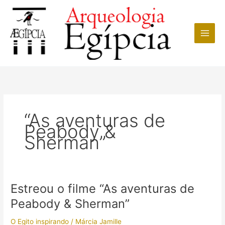
Ir
para
o
conteúdo
“As aventuras de
Peabody &
Sherman”
Estreou o filme “As aventuras de
Peabody & Sherman”
O Egito inspirando
/
Márcia Jamille