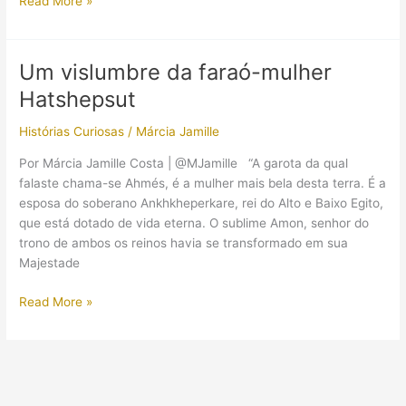
Read More »
Merenptah:
O
13º
Um vislumbre da faraó-mulher
filho
Hatshepsut
de
Ramsés
Histórias Curiosas
/
Márcia Jamille
II
Por Márcia Jamille Costa | @MJamille “A garota da qual
falaste chama-se Ahmés, é a mulher mais bela desta terra. É a
esposa do soberano Ankhkheperkare, rei do Alto e Baixo Egito,
que está dotado de vida eterna. O sublime Amon, senhor do
trono de ambos os reinos havia se transformado em sua
Majestade
Um
Read More »
vislumbre
da
faraó-
mulher
Hatshepsut