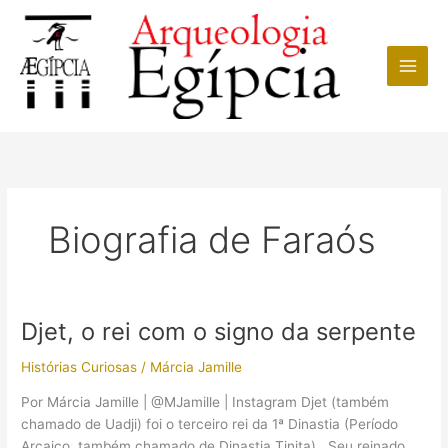
Ir
para
o
conteúdo
Biografia de Faraós
Djet, o rei com o signo da serpente
Histórias Curiosas
/
Márcia Jamille
Por Márcia Jamille | @MJamille | Instagram Djet (também
chamado de Uadji) foi o terceiro rei da 1ª Dinastia​ (Período
Arcaico, também chamado de Dinastia Tinita). Seu reinado