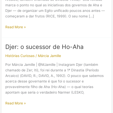
marca o ponto no qual as iniciativas dos governos de Aha e
Djer — de organizar um Egito unificado poucos anos antes —
começaram a dar frutos (RICE, 1999). O seu nome […]
Djet,
Read More »
o
rei
com
Djer: o sucessor de Ho-Aha
o
signo
Histórias Curiosas
/
Márcia Jamille
da
Por Márcia Jamille | @MJamille | Instagram Djer (também
serpente
chamado de Zer; Iti), foi rei durante a 1ª Dinastia (Período
Arcaico) (DAVID, R.; DAVID, A., 1992). O pouco que sabemos
acerca desse governante é que foi o sucessor e
provavelmente filho de Aha (Ho-Aha) — o qual teorias
apontam que seria o verdadeiro Narmer (LESKO,
Djer:
Read More »
o