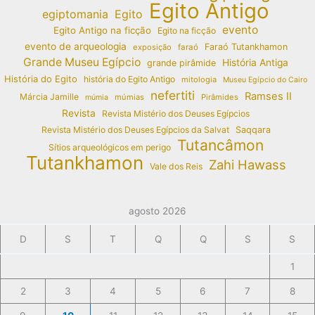
Egito Antigo
egiptomania
Egito
evento
Egito Antigo na ficção
Egito na ficção
evento de arqueologia
Faraó Tutankhamon
exposição
faraó
Grande Museu Egípcio
História Antiga
grande pirâmide
História do Egito
história do Egito Antigo
mitologia
Museu Egípcio do Cairo
nefertiti
Ramses II
Márcia Jamille
múmias
Pirâmides
múmia
Revista
Revista Mistério dos Deuses Egípcios
Revista Mistério dos Deuses Egípcios da Salvat
Saqqara
Tutancâmon
Sítios arqueológicos em perigo
Tutankhamon
Zahi Hawass
Vale dos Reis
agosto 2026
D
S
T
Q
Q
S
S
1
2
3
4
5
6
7
8