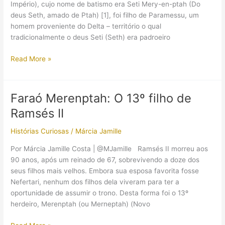
Império), cujo nome de batismo era Seti Mery-en-ptah (Do
deus Seth, amado de Ptah) [1], foi filho de Paramessu, um
homem proveniente do Delta – território o qual
tradicionalmente o deus Seti (Seth) era padroeiro
Seti
Read More »
I:
o
primeiro
Faraó Merenptah: O 13º filho de
ramséssida
Ramsés II
Histórias Curiosas
/
Márcia Jamille
Por Márcia Jamille Costa | @MJamille Ramsés II morreu aos
90 anos, após um reinado de 67, sobrevivendo a doze dos
seus filhos mais velhos. Embora sua esposa favorita fosse
Nefertari, nenhum dos filhos dela viveram para ter a
oportunidade de assumir o trono. Desta forma foi o 13º
herdeiro, Merenptah (ou Merneptah) (Novo
Faraó