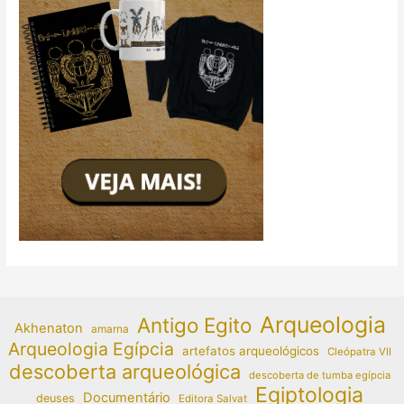
Arqueologia
Antigo Egito
Akhenaton
amarna
Arqueologia Egípcia
artefatos arqueológicos
Cleópatra VII
descoberta arqueológica
descoberta de tumba egípcia
Egiptologia
Documentário
deuses
Editora Salvat