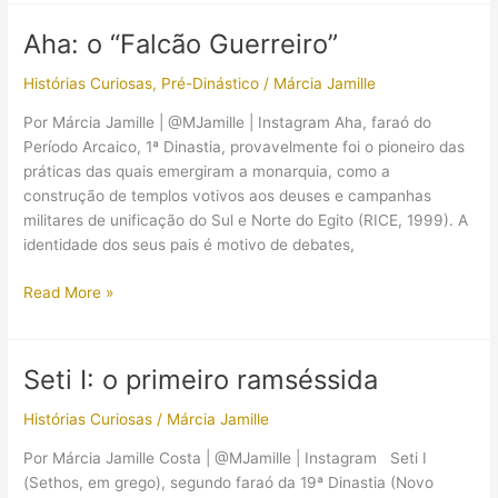
sucessor
de
Aha: o “Falcão Guerreiro”
Ho-
Aha
Histórias Curiosas
,
Pré-Dinástico
/
Márcia Jamille
Por Márcia Jamille | @MJamille | Instagram Aha, faraó do
Período Arcaico, 1ª Dinastia, provavelmente foi o pioneiro das
práticas das quais emergiram a monarquia, como a
construção de templos votivos aos deuses e campanhas
militares de unificação do Sul e Norte do Egito (RICE, 1999). A
identidade dos seus pais é motivo de debates,
Aha:
Read More »
o
“Falcão
Guerreiro”
Seti I: o primeiro ramséssida
Histórias Curiosas
/
Márcia Jamille
Por Márcia Jamille Costa | @MJamille | Instagram Seti I
(Sethos, em grego), segundo faraó da 19ª Dinastia (Novo