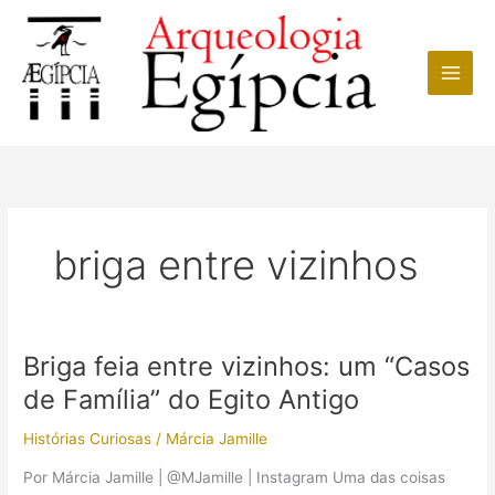
Ir
para
o
conteúdo
briga entre vizinhos
Briga feia entre vizinhos: um “Casos
de Família” do Egito Antigo
Histórias Curiosas
/
Márcia Jamille
Por Márcia Jamille | @MJamille | Instagram Uma das coisas