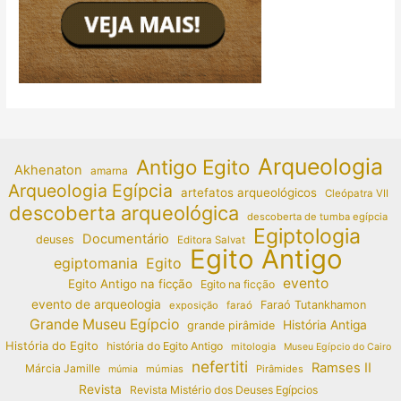
Arqueologia
Antigo Egito
Akhenaton
amarna
Arqueologia Egípcia
artefatos arqueológicos
Cleópatra VII
descoberta arqueológica
descoberta de tumba egípcia
Egiptologia
Documentário
deuses
Editora Salvat
Egito Antigo
egiptomania
Egito
evento
Egito Antigo na ficção
Egito na ficção
evento de arqueologia
Faraó Tutankhamon
exposição
faraó
Grande Museu Egípcio
História Antiga
grande pirâmide
História do Egito
história do Egito Antigo
mitologia
Museu Egípcio do Cairo
nefertiti
Ramses II
Márcia Jamille
múmias
Pirâmides
múmia
Revista
Revista Mistério dos Deuses Egípcios