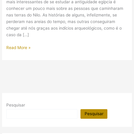
mais interessantes de se estudar a antiguidade egípcia é
conhecer um pouco mais sobre as pessoas que caminharam
nas terras do Nilo. As histórias de alguns, infelizmente, se
perderam nas areias do tempo, mas outras conseguiram
chegar até nós graças aos indícios arqueológicos, como é o
caso da […]
Briga
Read More »
feia
entre
vizinhos:
um
“Casos
de
Família”
do
Pesquisar
Egito
Antigo
Pesquisar