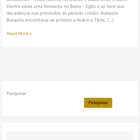
Dentre estas uma floresceu no Baixo – Egito e só teve sua
decadência nos primórdios do período cristão: Bubastis.
Bubastis encontrava-se próximo a Aváris e Tânis, […]
Bubastis:
Read More »
a
antiga
capital
dos
gatos
Pesquisar
Pesquisar