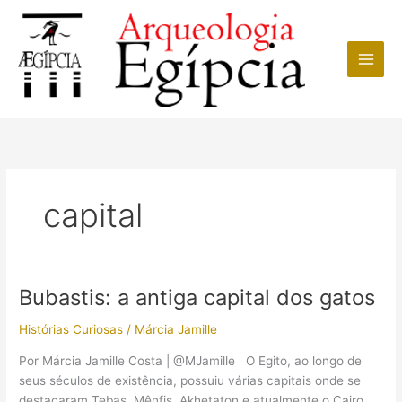
Ir
para
o
conteúdo
capital
Bubastis: a antiga capital dos gatos
Histórias Curiosas
/
Márcia Jamille
Por Márcia Jamille Costa | @MJamille O Egito, ao longo de
seus séculos de existência, possuiu várias capitais onde se
destacaram Tebas, Mênfis, Akhetaton e atualmente o Cairo.