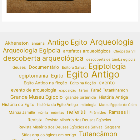
Arqueologia
Antigo Egito
Akhenaton
amarna
Arqueologia Egípcia
artefatos arqueológicos
Cleópatra VII
descoberta arqueológica
descoberta de tumba egípcia
Egiptologia
Documentário
deuses
Editora Salvat
Egito Antigo
egiptomania
Egito
evento
Egito Antigo na ficção
Egito na ficção
evento de arqueologia
Faraó Tutankhamon
exposição
faraó
Grande Museu Egípcio
História Antiga
grande pirâmide
História do Egito
história do Egito Antigo
mitologia
Museu Egípcio do Cairo
nefertiti
Ramses II
Márcia Jamille
múmias
Pirâmides
múmia
Revista
Revista Mistério dos Deuses Egípcios
Revista Mistério dos Deuses Egípcios da Salvat
Saqqara
Tutancâmon
Sítios arqueológicos em perigo