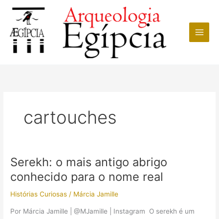
Ir
para
o
conteúdo
cartouches
Serekh: o mais antigo abrigo
conhecido para o nome real
Histórias Curiosas
/
Márcia Jamille
Por Márcia Jamille | @MJamille | Instagram O serekh é um