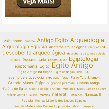
Arqueologia
Antigo Egito
Akhenaton
amarna
Arqueologia Egípcia
artefatos arqueológicos
Cleópatra VII
descoberta arqueológica
descoberta de tumba egípcia
Egiptologia
Documentário
deuses
Editora Salvat
Egito Antigo
egiptomania
Egito
evento
Egito Antigo na ficção
Egito na ficção
evento de arqueologia
Faraó Tutankhamon
exposição
faraó
Grande Museu Egípcio
História Antiga
grande pirâmide
História do Egito
história do Egito Antigo
mitologia
Museu Egípcio do Cairo
nefertiti
Ramses II
Márcia Jamille
múmias
Pirâmides
múmia
Revista
Revista Mistério dos Deuses Egípcios
Revista Mistério dos Deuses Egípcios da Salvat
Saqqara