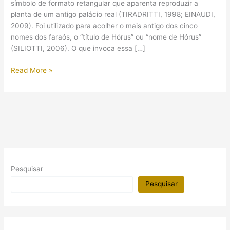
símbolo de formato retangular que aparenta reproduzir a
planta de um antigo palácio real (TIRADRITTI, 1998; EINAUDI,
2009). Foi utilizado para acolher o mais antigo dos cinco
nomes dos faraós, o “título de Hórus” ou “nome de Hórus”
(SILIOTTI, 2006). O que invoca essa […]
Serekh:
Read More »
o
mais
antigo
abrigo
conhecido
para
o
nome
Pesquisar
real
Pesquisar