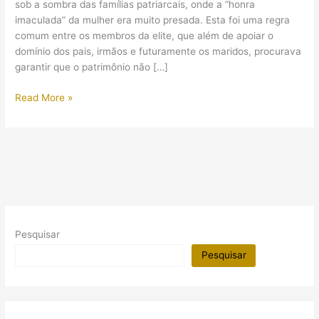
sob a sombra das famílias patriarcais, onde a “honra
imaculada” da mulher era muito presada. Esta foi uma regra
comum entre os membros da elite, que além de apoiar o
domínio dos pais, irmãos e futuramente os maridos, procurava
garantir que o patrimônio não […]
Casamento
Read More »
e
virgindade
no
Antigo
Egito
Pesquisar
Pesquisar