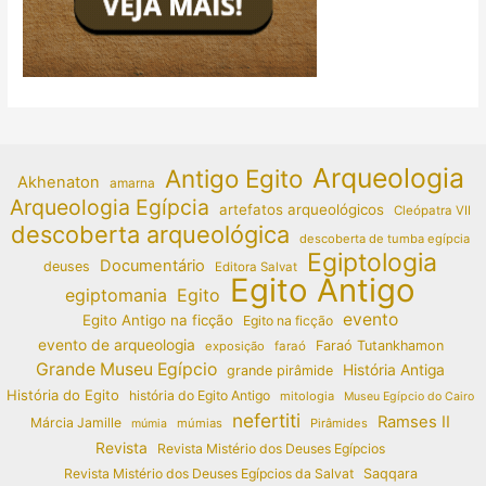
Arqueologia
Antigo Egito
Akhenaton
amarna
Arqueologia Egípcia
artefatos arqueológicos
Cleópatra VII
descoberta arqueológica
descoberta de tumba egípcia
Egiptologia
Documentário
deuses
Editora Salvat
Egito Antigo
egiptomania
Egito
evento
Egito Antigo na ficção
Egito na ficção
evento de arqueologia
Faraó Tutankhamon
exposição
faraó
Grande Museu Egípcio
História Antiga
grande pirâmide
História do Egito
história do Egito Antigo
mitologia
Museu Egípcio do Cairo
nefertiti
Ramses II
Márcia Jamille
múmias
Pirâmides
múmia
Revista
Revista Mistério dos Deuses Egípcios
Revista Mistério dos Deuses Egípcios da Salvat
Saqqara