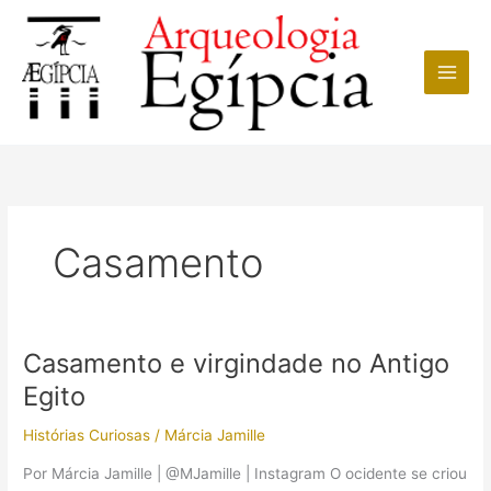
Ir
para
o
conteúdo
Casamento
Casamento e virgindade no Antigo
Egito
Histórias Curiosas
/
Márcia Jamille
Por Márcia Jamille | @MJamille | Instagram O ocidente se criou