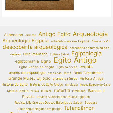
Arqueologia
Antigo Egito
Akhenaton
amarna
Arqueologia Egípcia
artefatos arqueológicos
Cleópatra VII
descoberta arqueológica
descoberta de tumba egípcia
Egiptologia
Documentário
deuses
Editora Salvat
Egito Antigo
egiptomania
Egito
evento
Egito Antigo na ficção
Egito na ficção
evento de arqueologia
Faraó Tutankhamon
exposição
faraó
Grande Museu Egípcio
História Antiga
grande pirâmide
História do Egito
história do Egito Antigo
mitologia
Museu Egípcio do Cairo
nefertiti
Ramses II
Márcia Jamille
múmias
Pirâmides
múmia
Revista
Revista Mistério dos Deuses Egípcios
Revista Mistério dos Deuses Egípcios da Salvat
Saqqara
Tutancâmon
Sítios arqueológicos em perigo