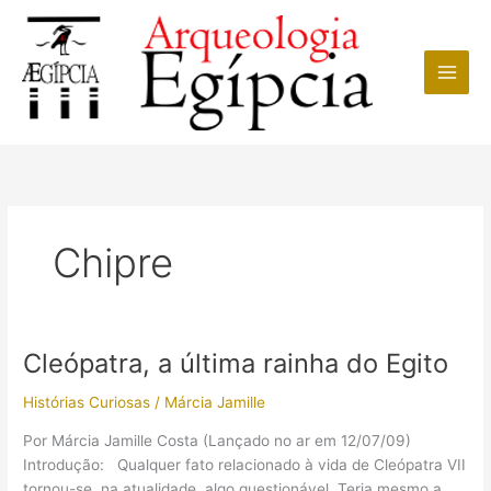
Ir
para
o
conteúdo
Chipre
Cleópatra, a última rainha do Egito
Histórias Curiosas
/
Márcia Jamille
Por Márcia Jamille Costa (Lançado no ar em 12/07/09)
Introdução: Qualquer fato relacionado à vida de Cleópatra VII
tornou-se, na atualidade, algo questionável. Teria mesmo a