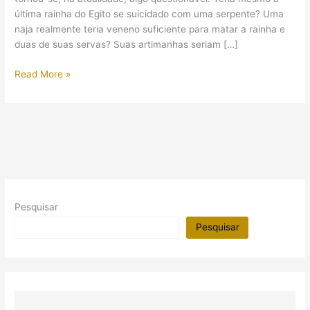
última rainha do Egito se suicidado com uma serpente? Uma
naja realmente teria veneno suficiente para matar a rainha e
duas de suas servas? Suas artimanhas seriam […]
Cleópatra,
Read More »
a
última
rainha
do
Egito
Pesquisar
Pesquisar