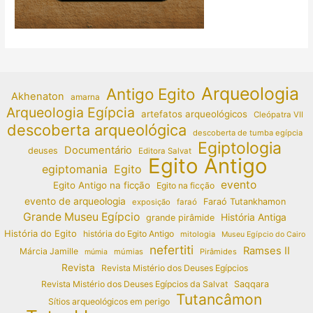
Arqueologia
Antigo Egito
Akhenaton
amarna
Arqueologia Egípcia
artefatos arqueológicos
Cleópatra VII
descoberta arqueológica
descoberta de tumba egípcia
Egiptologia
Documentário
deuses
Editora Salvat
Egito Antigo
egiptomania
Egito
evento
Egito Antigo na ficção
Egito na ficção
evento de arqueologia
Faraó Tutankhamon
exposição
faraó
Grande Museu Egípcio
História Antiga
grande pirâmide
História do Egito
história do Egito Antigo
mitologia
Museu Egípcio do Cairo
nefertiti
Ramses II
Márcia Jamille
múmias
Pirâmides
múmia
Revista
Revista Mistério dos Deuses Egípcios
Revista Mistério dos Deuses Egípcios da Salvat
Saqqara
Tutancâmon
Sítios arqueológicos em perigo