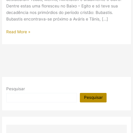
Dentre estas uma floresceu no Baixo – Egito e só teve sua
decadência nos primórdios do período cristão: Bubastis.
Bubastis encontrava-se próximo a Aváris e Tânis, […]
Bubastis:
Read More »
a
antiga
capital
dos
gatos
Pesquisar
Pesquisar