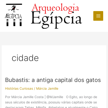
Ir
para
o
conteúdo
cidade
Bubastis: a antiga capital dos gatos
Histórias Curiosas
/
Márcia Jamille
Por Márcia Jamille Costa | @MJamille O Egito, ao longo de
seus séculos de existência, possuiu várias capitais onde se
destacaram Tebas, Mênfis, Akhetaton e atualmente o Cairo.