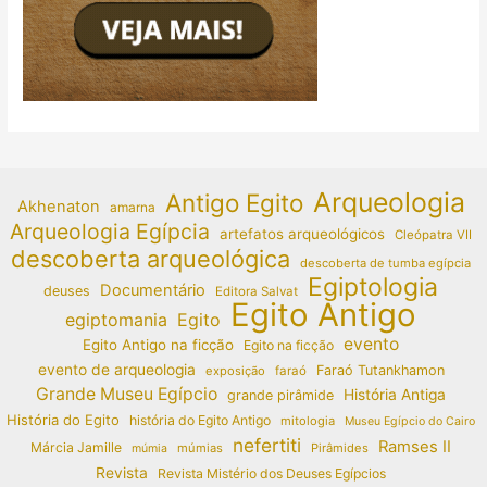
Arqueologia
Antigo Egito
Akhenaton
amarna
Arqueologia Egípcia
artefatos arqueológicos
Cleópatra VII
descoberta arqueológica
descoberta de tumba egípcia
Egiptologia
Documentário
deuses
Editora Salvat
Egito Antigo
egiptomania
Egito
evento
Egito Antigo na ficção
Egito na ficção
evento de arqueologia
Faraó Tutankhamon
exposição
faraó
Grande Museu Egípcio
História Antiga
grande pirâmide
História do Egito
história do Egito Antigo
mitologia
Museu Egípcio do Cairo
nefertiti
Ramses II
Márcia Jamille
múmias
Pirâmides
múmia
Revista
Revista Mistério dos Deuses Egípcios