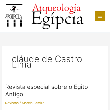
Ir
para
o
conteúdo
cláude de Castro
Lima
Revista especial sobre o Egito
Antigo
Revistas
/
Márcia Jamille