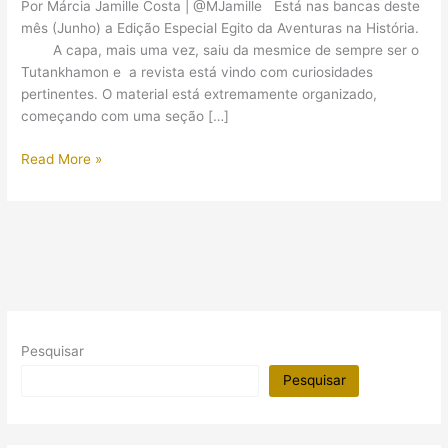
Por Márcia Jamille Costa | @MJamille Está nas bancas deste
mês (Junho) a Edição Especial Egito da Aventuras na História.
A capa, mais uma vez, saiu da mesmice de sempre ser o
Tutankhamon e a revista está vindo com curiosidades
pertinentes. O material está extremamente organizado,
começando com uma seção […]
Revista
Read More »
especial
sobre
o
Egito
Antigo
Pesquisar
Pesquisar