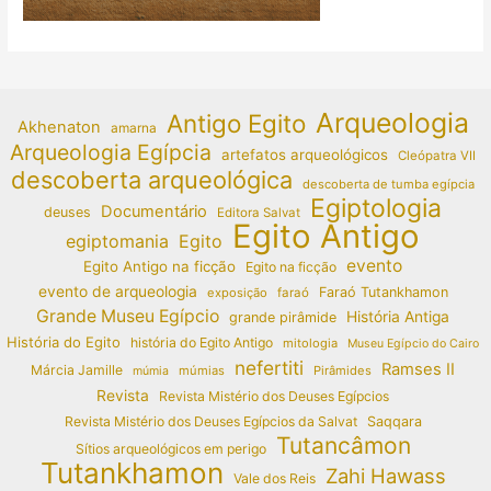
Arqueologia
Antigo Egito
Akhenaton
amarna
Arqueologia Egípcia
artefatos arqueológicos
Cleópatra VII
descoberta arqueológica
descoberta de tumba egípcia
Egiptologia
Documentário
deuses
Editora Salvat
Egito Antigo
egiptomania
Egito
evento
Egito Antigo na ficção
Egito na ficção
evento de arqueologia
Faraó Tutankhamon
exposição
faraó
Grande Museu Egípcio
História Antiga
grande pirâmide
História do Egito
história do Egito Antigo
mitologia
Museu Egípcio do Cairo
nefertiti
Ramses II
Márcia Jamille
múmias
Pirâmides
múmia
Revista
Revista Mistério dos Deuses Egípcios
Revista Mistério dos Deuses Egípcios da Salvat
Saqqara
Tutancâmon
Sítios arqueológicos em perigo
Tutankhamon
Zahi Hawass
Vale dos Reis