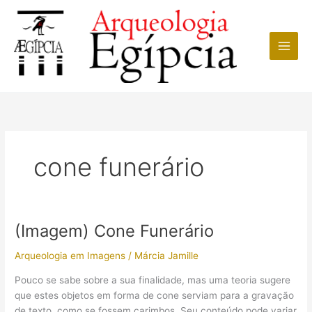
Ir
para
o
conteúdo
cone funerário
(Imagem) Cone Funerário
Arqueologia em Imagens
/
Márcia Jamille
Pouco se sabe sobre a sua finalidade, mas uma teoria sugere
que estes objetos em forma de cone serviam para a gravação
de texto, como se fossem carimbos. Seu conteúdo pode variar