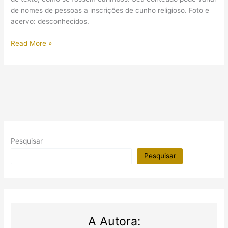
de nomes de pessoas a inscrições de cunho religioso. Foto e
acervo: desconhecidos.
(Imagem)
Read More »
Cone
Funerário
Pesquisar
Pesquisar
A Autora: