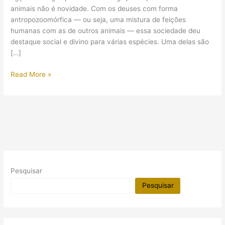
animais não é novidade. Com os deuses com forma
antropozoomórfica — ou seja, uma mistura de feições
humanas com as de outros animais — essa sociedade deu
destaque social e divino para várias espécies. Uma delas são
[…]
Os
Read More »
gatos
no
Egito
antigo
Pesquisar
Pesquisar