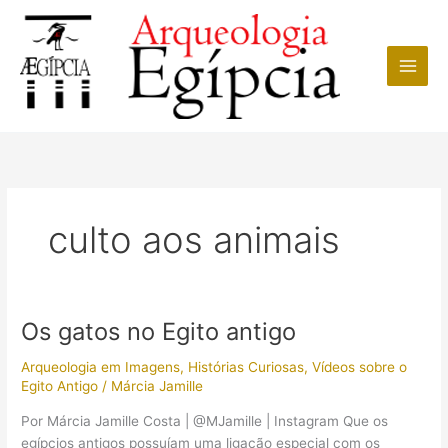
Ir
para
o
conteúdo
culto aos animais
Os gatos no Egito antigo
Arqueologia em Imagens
,
Histórias Curiosas
,
Vídeos sobre o
Egito Antigo
/
Márcia Jamille
Por Márcia Jamille Costa | @MJamille | Instagram Que os
egípcios antigos possuíam uma ligação especial com os