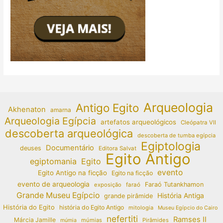
Arqueologia
Antigo Egito
Akhenaton
amarna
Arqueologia Egípcia
artefatos arqueológicos
Cleópatra VII
descoberta arqueológica
descoberta de tumba egípcia
Egiptologia
Documentário
deuses
Editora Salvat
Egito Antigo
egiptomania
Egito
evento
Egito Antigo na ficção
Egito na ficção
evento de arqueologia
Faraó Tutankhamon
exposição
faraó
Grande Museu Egípcio
História Antiga
grande pirâmide
História do Egito
história do Egito Antigo
mitologia
Museu Egípcio do Cairo
nefertiti
Ramses II
Márcia Jamille
múmias
Pirâmides
múmia