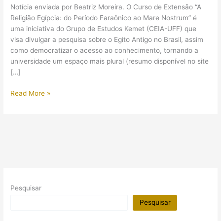
Notícia enviada por Beatriz Moreira. O Curso de Extensão “A
Religião Egípcia: do Período Faraônico ao Mare Nostrum” é
uma iniciativa do Grupo de Estudos Kemet (CEIA-UFF) que
visa divulgar a pesquisa sobre o Egito Antigo no Brasil, assim
como democratizar o acesso ao conhecimento, tornando a
universidade um espaço mais plural (resumo disponível no site
[…]
(Curso
Read More »
de
Extensão)
“A
Religião
Egípcia:
do
Período
Faraônico
Pesquisar
ao
Mare
Pesquisar
Nostrum”