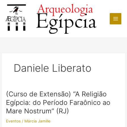
Ir
para
o
conteúdo
Daniele Liberato
(Curso de Extensão) “A Religião
Egípcia: do Período Faraônico ao
Mare Nostrum” (RJ)
Eventos
/
Márcia Jamille