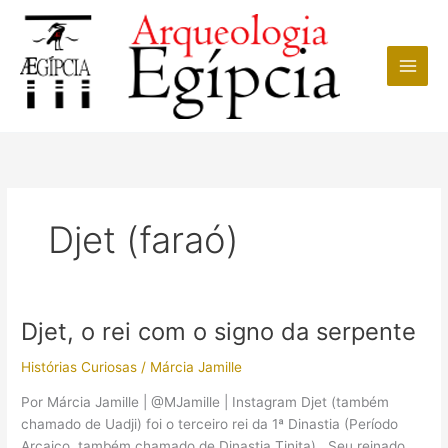
Ir
para
o
conteúdo
Djet (faraó)
Djet, o rei com o signo da serpente
Histórias Curiosas
/
Márcia Jamille
Por Márcia Jamille | @MJamille | Instagram Djet (também
chamado de Uadji) foi o terceiro rei da 1ª Dinastia​ (Período
Arcaico, também chamado de Dinastia Tinita). Seu reinado