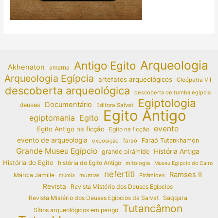
Arqueologia
Antigo Egito
Akhenaton
amarna
Arqueologia Egípcia
artefatos arqueológicos
Cleópatra VII
descoberta arqueológica
descoberta de tumba egípcia
Egiptologia
Documentário
deuses
Editora Salvat
Egito Antigo
egiptomania
Egito
evento
Egito Antigo na ficção
Egito na ficção
evento de arqueologia
Faraó Tutankhamon
exposição
faraó
Grande Museu Egípcio
História Antiga
grande pirâmide
História do Egito
história do Egito Antigo
mitologia
Museu Egípcio do Cairo
nefertiti
Ramses II
Márcia Jamille
múmias
Pirâmides
múmia
Revista
Revista Mistério dos Deuses Egípcios
Revista Mistério dos Deuses Egípcios da Salvat
Saqqara
Tutancâmon
Sítios arqueológicos em perigo