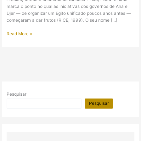
marca o ponto no qual as iniciativas dos governos de Aha e
Djer — de organizar um Egito unificado poucos anos antes —
começaram a dar frutos (RICE, 1999). O seu nome […]
Djet,
Read More »
o
rei
com
o
signo
da
serpente
Pesquisar
Pesquisar