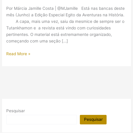
Por Márcia Jamille Costa | @MJamille Está nas bancas deste
mês (Junho) a Edição Especial Egito da Aventuras na História.
A capa, mais uma vez, saiu da mesmice de sempre ser o
Tutankhamon e a revista está vindo com curiosidades
pertinentes. O material está extremamente organizado,
começando com uma seção […]
Revista
Read More »
especial
sobre
o
Egito
Antigo
Pesquisar
Pesquisar