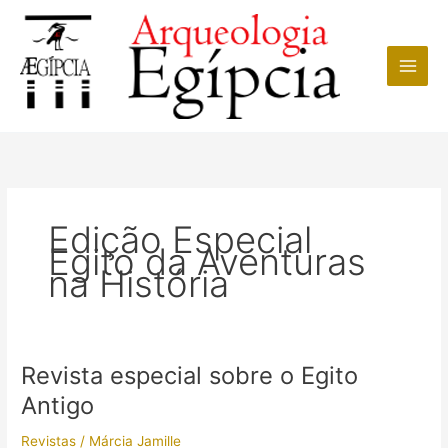
Ir
para
o
conteúdo
Edição Especial
Egito da Aventuras
na História
Revista especial sobre o Egito
Antigo
Revistas
/
Márcia Jamille