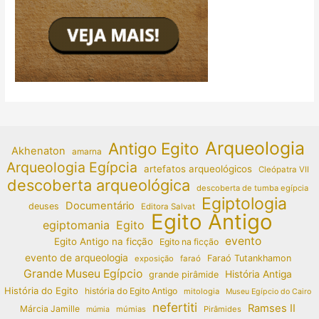
Arqueologia
Antigo Egito
Akhenaton
amarna
Arqueologia Egípcia
artefatos arqueológicos
Cleópatra VII
descoberta arqueológica
descoberta de tumba egípcia
Egiptologia
Documentário
deuses
Editora Salvat
Egito Antigo
egiptomania
Egito
evento
Egito Antigo na ficção
Egito na ficção
evento de arqueologia
Faraó Tutankhamon
exposição
faraó
Grande Museu Egípcio
História Antiga
grande pirâmide
História do Egito
história do Egito Antigo
mitologia
Museu Egípcio do Cairo
nefertiti
Ramses II
Márcia Jamille
múmias
Pirâmides
múmia