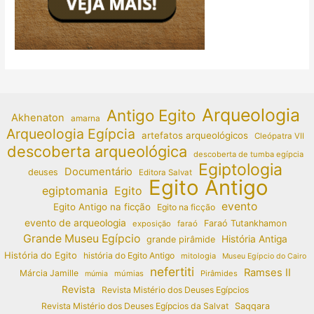
Arqueologia
Antigo Egito
Akhenaton
amarna
Arqueologia Egípcia
artefatos arqueológicos
Cleópatra VII
descoberta arqueológica
descoberta de tumba egípcia
Egiptologia
Documentário
deuses
Editora Salvat
Egito Antigo
egiptomania
Egito
evento
Egito Antigo na ficção
Egito na ficção
evento de arqueologia
Faraó Tutankhamon
exposição
faraó
Grande Museu Egípcio
História Antiga
grande pirâmide
História do Egito
história do Egito Antigo
mitologia
Museu Egípcio do Cairo
nefertiti
Ramses II
Márcia Jamille
múmias
Pirâmides
múmia
Revista
Revista Mistério dos Deuses Egípcios
Revista Mistério dos Deuses Egípcios da Salvat
Saqqara