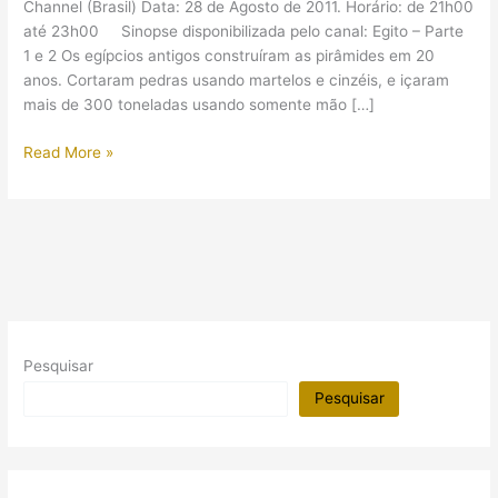
Channel (Brasil) Data: 28 de Agosto de 2011. Horário: de 21h00
até 23h00 Sinopse disponibilizada pelo canal: Egito – Parte
1 e 2 Os egípcios antigos construíram as pirâmides em 20
anos. Cortaram pedras usando martelos e cinzéis, e içaram
mais de 300 toneladas usando somente mão […]
Documentário:
Read More »
Engenharia
do
impossível
Pesquisar
Pesquisar