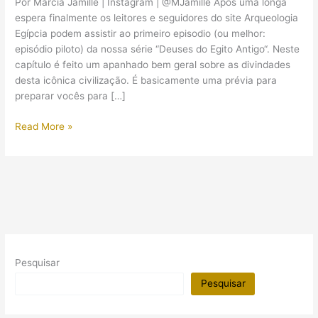
Por Márcia Jamille | Instagram | @MJamille Após uma longa
espera finalmente os leitores e seguidores do site Arqueologia
Egípcia podem assistir ao primeiro episodio (ou melhor:
episódio piloto) da nossa série “Deuses do Egito Antigo“. Neste
capítulo é feito um apanhado bem geral sobre as divindades
desta icônica civilização. É basicamente uma prévia para
preparar vocês para […]
Os
Read More »
deuses
do
Egito
Antigo:
o
que
você
precisa
Pesquisar
saber!
Pesquisar