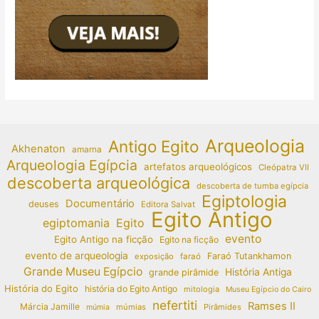
Arqueologia
Antigo Egito
Akhenaton
amarna
Arqueologia Egípcia
artefatos arqueológicos
Cleópatra VII
descoberta arqueológica
descoberta de tumba egípcia
Egiptologia
Documentário
deuses
Editora Salvat
Egito Antigo
egiptomania
Egito
evento
Egito Antigo na ficção
Egito na ficção
evento de arqueologia
Faraó Tutankhamon
exposição
faraó
Grande Museu Egípcio
História Antiga
grande pirâmide
História do Egito
história do Egito Antigo
mitologia
Museu Egípcio do Cairo
nefertiti
Ramses II
Márcia Jamille
múmias
Pirâmides
múmia