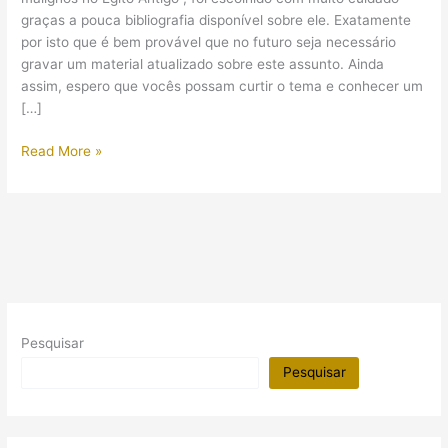
graças a pouca bibliografia disponível sobre ele. Exatamente
por isto que é bem provável que no futuro seja necessário
gravar um material atualizado sobre este assunto. Ainda
assim, espero que vocês possam curtir o tema e conhecer um
[…]
Espíritos
Read More »
malignos
no
Egito
Antigo
Pesquisar
Pesquisar