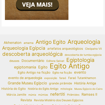
Arqueologia
Antigo Egito
Akhenaton
amarna
Arqueologia Egípcia
artefatos arqueológicos
Cleópatra VII
descoberta arqueológica
descoberta de tumba egípcia
Egiptologia
Documentário
deuses
Editora Salvat
Egito Antigo
egiptomania
Egito
evento
Egito Antigo na ficção
Egito na ficção
evento de arqueologia
Faraó Tutankhamon
exposição
faraó
Grande Museu Egípcio
História Antiga
grande pirâmide
História do Egito
história do Egito Antigo
mitologia
Museu Egípcio do Cairo
nefertiti
Ramses II
Márcia Jamille
múmias
Pirâmides
múmia
Revista
Revista Mistério dos Deuses Egípcios