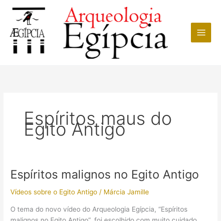
Ir
para
o
conteúdo
Espíritos maus do
Egito Antigo
Espíritos malignos no Egito Antigo
Vídeos sobre o Egito Antigo
/
Márcia Jamille
O tema do novo vídeo do Arqueologia Egípcia, “Espíritos
malignos no Egito Antigo”, foi escolhido com muito cuidado