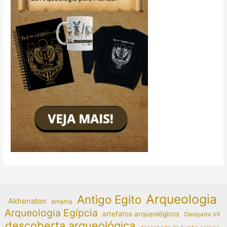
Arqueologia
Antigo Egito
Akhenaton
amarna
Arqueologia Egípcia
artefatos arqueológicos
Cleópatra VII
descoberta arqueológica