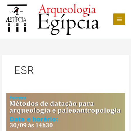
Ir
para
o
conteúdo
ESR