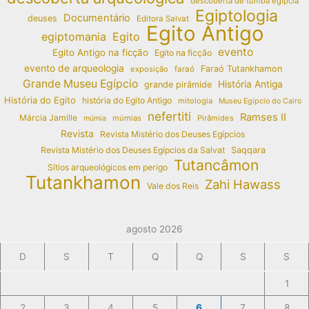
descoberta de tumba egípcia
Egiptologia
Documentário
deuses
Editora Salvat
Egito Antigo
egiptomania
Egito
evento
Egito Antigo na ficção
Egito na ficção
evento de arqueologia
Faraó Tutankhamon
exposição
faraó
Grande Museu Egípcio
História Antiga
grande pirâmide
História do Egito
história do Egito Antigo
mitologia
Museu Egípcio do Cairo
nefertiti
Ramses II
Márcia Jamille
múmias
Pirâmides
múmia
Revista
Revista Mistério dos Deuses Egípcios
Revista Mistério dos Deuses Egípcios da Salvat
Saqqara
Tutancâmon
Sítios arqueológicos em perigo
Tutankhamon
Zahi Hawass
Vale dos Reis
agosto 2026
D
S
T
Q
Q
S
S
1
2
3
4
5
6
7
8