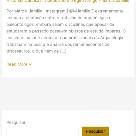
Histórias Curiosas
,
Vídeos sobre o Egito Antigo
/
Márcia Jamille
Por Márcia Jamille | Instagram | @MJamille É extremamente
comum a confusão entre o trabalho de arqueólogos e
paleontólogos, embora sejam disciplinas que apesar de
estudarem o passado possuem objetos de estudo impares. O
equivoco maior é acreditar que profissionais da Arqueologia
trabalham na busca e análise dos remanescentes de
dinossauros, o que nem de […]
Arqueólogos
Read More »
e
dinossauros?
Paleontólogos
e
múmias?
Você
está
errado!
Pesquisar
Pesquisar