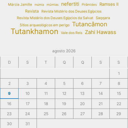
nefertiti
Ramses II
Márcia Jamille
múmias
Pirâmides
múmia
Revista
Revista Mistério dos Deuses Egípcios
Revista Mistério dos Deuses Egípcios da Salvat
Saqqara
Tutancâmon
Sítios arqueológicos em perigo
Tutankhamon
Zahi Hawass
Vale dos Reis
agosto 2026
D
S
T
Q
Q
S
S
1
2
3
4
5
6
7
8
9
10
11
12
13
14
15
16
17
18
19
20
21
22
23
24
25
26
27
28
29
30
31