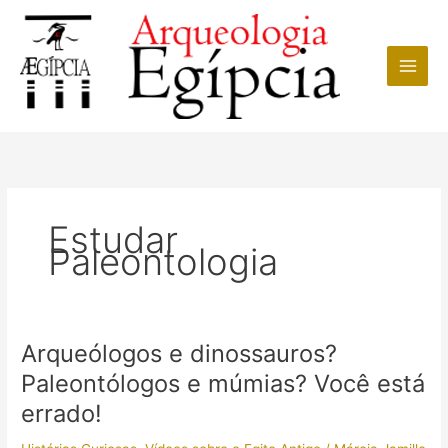
Ir
para
o
conteúdo
Estudar
Paleontologia
Arqueólogos e dinossauros?
Paleontólogos e múmias? Você está
errado!