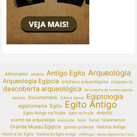
Arqueologia
Antigo Egito
Akhenaton
amarna
Arqueologia Egípcia
artefatos arqueológicos
Cleópatra VII
descoberta arqueológica
descoberta de tumba egípcia
Egiptologia
Documentário
deuses
Editora Salvat
Egito Antigo
egiptomania
Egito
evento
Egito Antigo na ficção
Egito na ficção
evento de arqueologia
Faraó Tutankhamon
exposição
faraó
Grande Museu Egípcio
História Antiga
grande pirâmide
História do Egito
história do Egito Antigo
mitologia
Museu Egípcio do Cairo