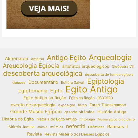
Arqueologia
Antigo Egito
Akhenaton
amarna
Arqueologia Egípcia
artefatos arqueológicos
Cleópatra VII
descoberta arqueológica
descoberta de tumba egípcia
Egiptologia
Documentário
deuses
Editora Salvat
Egito Antigo
egiptomania
Egito
evento
Egito Antigo na ficção
Egito na ficção
evento de arqueologia
Faraó Tutankhamon
exposição
faraó
Grande Museu Egípcio
História Antiga
grande pirâmide
História do Egito
história do Egito Antigo
mitologia
Museu Egípcio do Cairo
nefertiti
Ramses II
Márcia Jamille
múmias
Pirâmides
múmia
Revista
Revista Mistério dos Deuses Egípcios