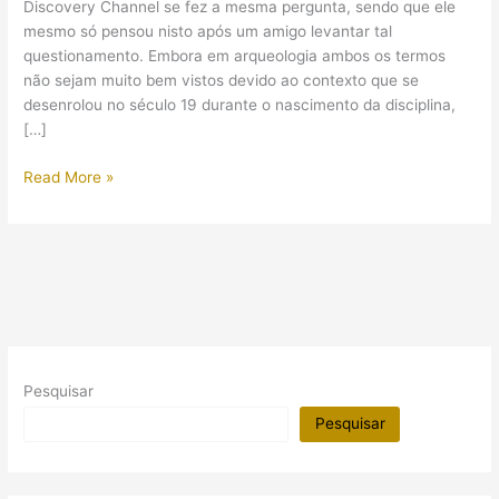
Discovery Channel se fez a mesma pergunta, sendo que ele
mesmo só pensou nisto após um amigo levantar tal
questionamento. Embora em arqueologia ambos os termos
não sejam muito bem vistos devido ao contexto que se
desenrolou no século 19 durante o nascimento da disciplina,
[…]
Um
Read More »
“aventureiro”
ou
um
“explorador”?
Pesquisar
Pesquisar