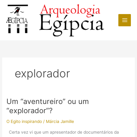
Ir
para
o
conteúdo
explorador
Um “aventureiro” ou um
“explorador”?
O Egito inspirando
/
Márcia Jamille
Certa vez vi que um apresentador de documentários da