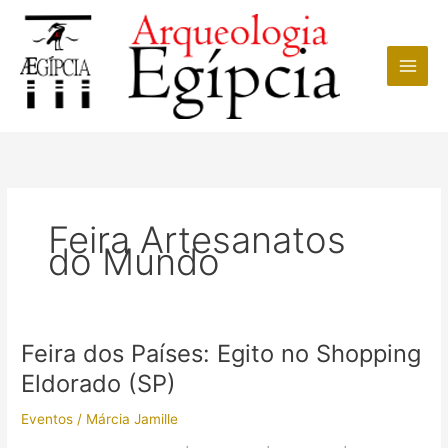
Ir
para
o
conteúdo
Feira Artesanatos
do Mundo
Feira dos Países: Egito no Shopping
Eldorado (SP)
Eventos
/
Márcia Jamille