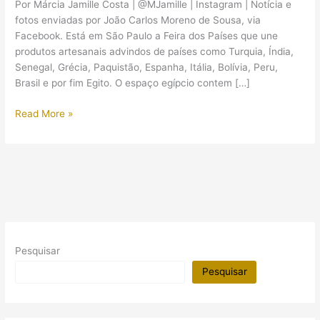
Por Márcia Jamille Costa | @MJamille | Instagram | Notícia e
fotos enviadas por João Carlos Moreno de Sousa, via
Facebook. Está em São Paulo a Feira dos Países que une
produtos artesanais advindos de países como Turquia, Índia,
Senegal, Grécia, Paquistão, Espanha, Itália, Bolívia, Peru,
Brasil e por fim Egito. O espaço egípcio contem […]
Feira
Read More »
dos
Países:
Egito
no
Shopping
Eldorado
(SP)
Pesquisar
Pesquisar