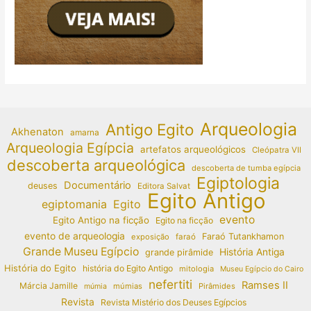
Arqueologia
Antigo Egito
Akhenaton
amarna
Arqueologia Egípcia
artefatos arqueológicos
Cleópatra VII
descoberta arqueológica
descoberta de tumba egípcia
Egiptologia
Documentário
deuses
Editora Salvat
Egito Antigo
egiptomania
Egito
evento
Egito Antigo na ficção
Egito na ficção
evento de arqueologia
Faraó Tutankhamon
exposição
faraó
Grande Museu Egípcio
História Antiga
grande pirâmide
História do Egito
história do Egito Antigo
mitologia
Museu Egípcio do Cairo
nefertiti
Ramses II
Márcia Jamille
múmias
Pirâmides
múmia
Revista
Revista Mistério dos Deuses Egípcios