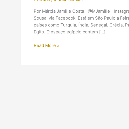
Por Márcia Jamille Costa | @MJamille | Instag
Sousa, via Facebook. Está em São Paulo a Fei
países como Turquia, Índia, Senegal, Grécia, Paq
Egito. O espaço egípcio contem […]
Feira
Read More »
dos
Países:
Egito
no
Shopping
Eldorado
(SP)