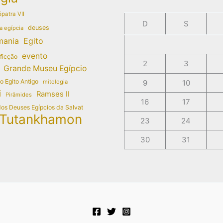
patra VII
D
S
deuses
a egípcia
mania
Egito
evento
 ficção
2
3
Grande Museu Egípcio
do Egito Antigo
mitologia
9
10
i
Ramses II
Pirâmides
16
17
dos Deuses Egípcios da Salvat
Tutankhamon
23
24
30
31