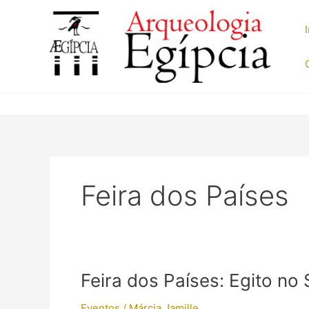
Ir
para
o
conteúdo
Feira dos Países
Feira dos Países: Egito no
Eventos
/
Márcia Jamille