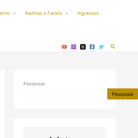
mento
Rainhas e Faraós
Ingressos
Pesquisar
Pesquisar
Pesquisar