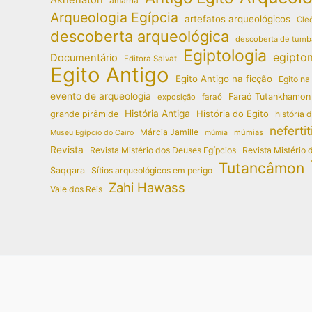
amarna
Arqueologia Egípcia
artefatos arqueológicos
Cleó
descoberta arqueológica
descoberta de tumb
Egiptologia
egipto
Documentário
Editora Salvat
Egito Antigo
Egito Antigo na ficção
Egito na
evento de arqueologia
Faraó Tutankhamon
exposição
faraó
História Antiga
História do Egito
grande pirâmide
história 
nefertit
Márcia Jamille
múmias
Museu Egípcio do Cairo
múmia
Revista
Revista Mistério dos Deuses Egípcios
Revista Mistério 
Tutancâmon
Saqqara
Sítios arqueológicos em perigo
Zahi Hawass
Vale dos Reis